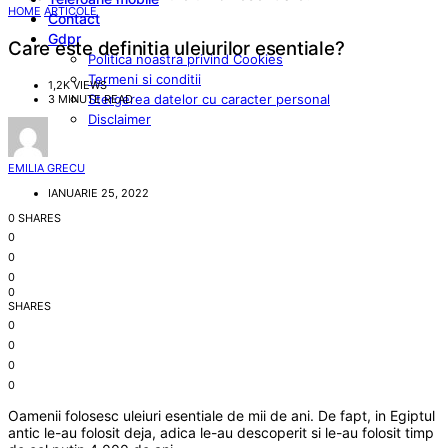
HOME
ARTICOLE
Contact
Gdpr
Care este definitia uleiurilor esentiale?
Politica noastra privind Cookies
Termeni si conditii
1,2K VIEWS
Stergerea datelor cu caracter personal
3 MINUTE READ
Disclaimer
EMILIA GRECU
IANUARIE 25, 2022
0 SHARES
0
0
0
0
SHARES
0
0
0
0
Oamenii folosesc uleiuri esentiale de mii de ani. De fapt, in Egiptul
antic le-au folosit deja, adica le-au descoperit si le-au folosit timp