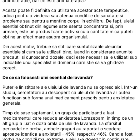
aromoterapie
,
dar ce este aromaterapia?
Acesta poate fi definita ca utilizarea acestor acte terapeutice,
adica pentru a vindeca sau atenua conditiile de sanatate si
probleme sau pentru a mentine corpul in echilibru. De fapt, uleiul
esential obtinut din legume este esenta concentrata si, prin
urmare, este un produs foarte activ si cu o cantitate mica puteti
obtine un efect mare asupra organismului.
Din acest motiv, trebuie sa stiti care suntutilizarile uleiurilor
esentiale si cum sa le utilizati bine, luand in considerare anumite
precautii si cunoscand dozele, deci este necesar sa le utilizati sub
indicatiile unui specialist in domeniu care stie sa va ghideze
corect.
De ce sa folosesti ulei esential de lavanda?
Puterile linistitoare ale uleiului de lavanda nu se opresc aici. Intr-un
studiu, cercetatorii au descoperit ca uleiul de lavanda ar putea
functioan sub forma unui medicament prescris pentru anxietatea
generala.
Timp de sase saptamani, un grup de participanti a luat
medicamentul care reduce anxietatea Lorazepam, in timp ce un
alt grup a luat o doza orala de ulei de lavanda. La sfarsitul
perioadei de proba, ambele grupuri au raportat o scadere
aproape identica a anxietatii – 45%, respectiv 46%. Cand a fost
vorba de conditii mai extreme, uleiul s-a dovedit in continuare