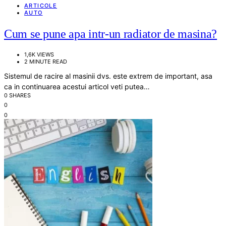
ARTICOLE
AUTO
Cum se pune apa intr-un radiator de masina?
1,6K VIEWS
2 MINUTE READ
Sistemul de racire al masinii dvs. este extrem de important, asa
ca in continuarea acestui articol veti putea…
0 SHARES
0
0