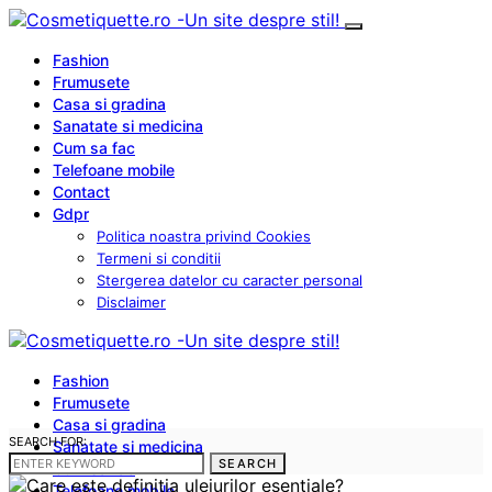
Fashion
Frumusete
Casa si gradina
Sanatate si medicina
Cum sa fac
Telefoane mobile
Contact
Gdpr
Politica noastra privind Cookies
Termeni si conditii
Stergerea datelor cu caracter personal
Disclaimer
Fashion
Frumusete
Casa si gradina
SEARCH FOR:
Sanatate si medicina
SEARCH
Cum sa fac
Telefoane mobile