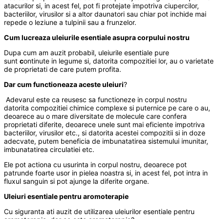
atacurilor si, in acest fel, pot fi protejate impotriva ciupercilor,
bacteriilor, virusilor si a altor daunatori sau chiar pot inchide mai
repede o leziune a tulpinii sau a frunzelor.
Cum lucreaza uleiurile esentiale asupra corpului nostru
Dupa cum am auzit probabil, uleiurile esentiale pure
sunt
c
ontinute in legume si, datorita compozitiei lor, au o varietate
de proprietati de care putem profita.
Dar cum functioneaza aceste uleiuri
?
Adevarul este ca reusesc sa functioneze in corpul nostru
datorita compozitiei chimice complexe si puternice pe care o au,
deoarece au o mare diversitate de molecule care confera
proprietati diferite, deoarece unele sunt mai eficiente impotriva
bacteriilor, virusilor etc
.
, si datorita acestei compozitii si in doze
adecvate, putem beneficia de imbunatatirea sistemului imunitar,
imbunatatirea circulatiei etc.
Ele pot actiona cu usurinta in corpul nostru, deoarece pot
patrunde foarte usor in pielea noastra si, in acest fel, pot intra in
fluxul sanguin si pot ajunge la diferite organe.
Uleiuri esentiale pentru aromoterapie
Cu siguranta ati auzit de utilizarea uleiurilor esentiale pentru