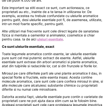
de cel putin 4.000 de ani.
Este important sa stiti exact ce sunt, cum actioneaza, ce
proprietati au etc., inainte de a te lansa in utilizarea lor. De
exemplu, acestea nu trebuie confundate cu uleiurile aromatice
pentru gatit, desi uleiurile esentiale pot fi, de asemenea, utilizate,
intr-un mod foarte specific, pentru gatit.
Alte utilizari mai frecvente sunt cele direct legate de sanatatea
fizica si mentala a oamenilor si animalelor, cosmetice si chiar
pentru casa. Ia de aici
uleiuri esentiale
.
Ce sunt uleiurile esentiale, exact
Toate legumele aromatice contin esente, iar uleiurile esentiale
pure sunt cel mai puternic extract de esente. Astfel, uleiurile
esentiale sunt extrase din arbori aromatici si plante aromatice,
atat din tulpinile si radacinile lor, cat si din frunzele si florile lor.
Mirosul pe care diferitele parti ale unei plante aromatice il dau, in
special florile si fructele, este esenta insasi. Acesta contine
molecule aromatice, care sunt cele care confera mirosul in sine, si
alte molecule care alcatuiesc substante chimice cu proprietati
diferite si nu numai cele mirositoare.
Datorita acestui fapt, uleiurile esentiale pure contin o varietate de
proprietati care ne pot ajuta daca stim cum sa le folosim bine.
Aceleasi proprietati sunt cele care protejeaza legumele impotriva