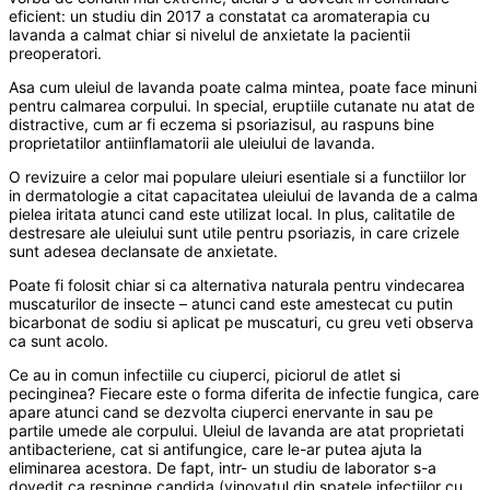
eficient: un studiu din 2017 a constatat ca aromaterapia cu
lavanda a calmat chiar si nivelul de anxietate la pacientii
preoperatori.
Asa cum uleiul de lavanda poate calma mintea, poate face minuni
pentru calmarea corpului. In special, eruptiile cutanate nu atat de
distractive, cum ar fi eczema si psoriazisul, au raspuns bine
proprietatilor antiinflamatorii ale uleiului de lavanda.
O revizuire a celor mai populare uleiuri esentiale si a functiilor lor
in dermatologie a citat capacitatea uleiului de lavanda de a calma
pielea iritata atunci cand este utilizat local. In plus, calitatile de
destresare ale uleiului sunt utile pentru psoriazis, in care crizele
sunt adesea declansate de anxietate.
Poate fi folosit chiar si ca alternativa naturala pentru vindecarea
muscaturilor de insecte – atunci cand este amestecat cu putin
bicarbonat de sodiu si aplicat pe muscaturi, cu greu veti observa
ca sunt acolo.
Ce au in comun infectiile cu ciuperci, piciorul de atlet si
pecinginea? Fiecare este o forma diferita de infectie fungica, care
apare atunci cand se dezvolta ciuperci enervante in sau pe
partile umede ale corpului. Uleiul de lavanda are atat proprietati
antibacteriene, cat si antifungice, care le-ar putea ajuta la
eliminarea acestora. De fapt, intr- un studiu de laborator s-a
dovedit ca respinge candida (vinovatul din spatele infectiilor cu