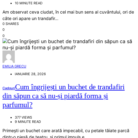
10 MINUTE READ
Am observat ceva ciudat, în cel mai bun sens al cuvântului, ori de
câte ori apare un trandafir…
0 SHARES
0
0
EMILIA GRECU
IANUARIE 28, 2026
Cum îngrijești un buchet de trandafiri
Cadouri
din săpun ca să nu-și piardă forma și
parfumul?
377 VIEWS
9 MINUTE READ
Primești un buchet care arată impecabil, cu petale tăiate parcă
dintr-o piesă de teatru, și primul impuls e…