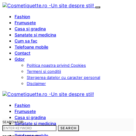
Fashion
Frumusete
Casa si gradina
Sanatate si medicina
Cum sa fac
Telefoane mobile
Contact
Gdpr
Politica noastra privind Cookies
Termeni si conditii
Stergerea datelor cu caracter personal
Disclaimer
Fashion
Frumusete
Casa si gradina
SEARCH FOR:
Sanatate si medicina
SEARCH
Cum sa fac
Telefoane mobile