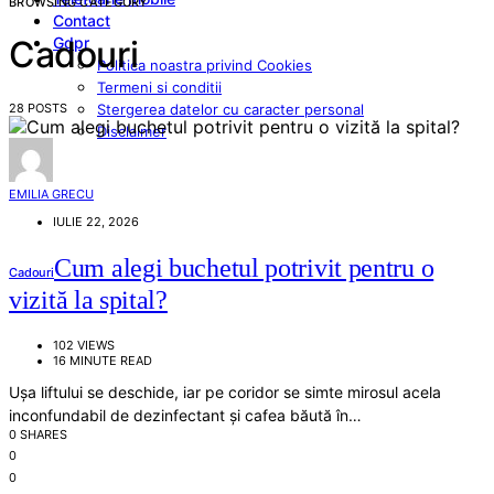
BROWSING CATEGORY
Contact
Gdpr
Cadouri
Politica noastra privind Cookies
Termeni si conditii
28 POSTS
Stergerea datelor cu caracter personal
Disclaimer
EMILIA GRECU
IULIE 22, 2026
Cum alegi buchetul potrivit pentru o
Cadouri
vizită la spital?
102 VIEWS
16 MINUTE READ
Ușa liftului se deschide, iar pe coridor se simte mirosul acela
inconfundabil de dezinfectant și cafea băută în…
0 SHARES
0
0