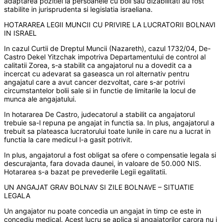
adaptarea pozitiei la persoanele cu boli sau dizabilitati au fost
stabilite in jurisprudenta si legislatia israeliana.
HOTARAREA LEGII MUNCII CU PRIVIRE LA LUCRATORII BOLNAVI
IN ISRAEL
In cazul Curtii de Dreptul Muncii (Nazareth), cazul 1732/04, De-
Castro Dekel Yitzchak impotriva Departamentului de control al
calitatii Zorea, s-a stabilit ca angajatorul nu a dovedit ca a
incercat cu adevarat sa gaseasca un rol alternativ pentru
angajatul care a avut cancer dezvoltat, care s-ar potrivi
circumstantelor bolii sale si in functie de limitarile la locul de
munca ale angajatului.
In hotararea De Castro, judecatorul a stabilit ca angajatorul
trebuie sa-l repuna pe angajat in functia sa. In plus, angajatorul a
trebuit sa plateasca lucratorului toate lunile in care nu a lucrat in
functia la care medicul l-a gasit potrivit.
In plus, angajatorul a fost obligat sa ofere o compensatie legala si
descurajanta, fara dovada daunei, in valoare de 50.000 NIS.
Hotararea s-a bazat pe prevederile Legii egalitatii.
UN ANGAJAT GRAV BOLNAV SI ZILE BOLNAVE – SITUATIE
LEGALA
Un angajator nu poate concedia un angajat in timp ce este in
concediu medical. Acest lucru se aplica si angajatorilor carora nu i