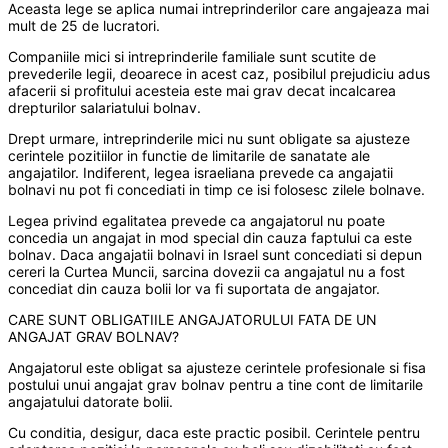
Aceasta lege se aplica numai intreprinderilor care angajeaza mai
mult de 25 de lucratori.
Companiile mici si intreprinderile familiale sunt scutite de
prevederile legii, deoarece in acest caz, posibilul prejudiciu adus
afacerii si profitului acesteia este mai grav decat incalcarea
drepturilor salariatului bolnav.
Drept urmare, intreprinderile mici nu sunt obligate sa ajusteze
cerintele pozitiilor in functie de limitarile de sanatate ale
angajatilor. Indiferent, legea israeliana prevede ca angajatii
bolnavi nu pot fi concediati in timp ce isi folosesc zilele bolnave.
Legea privind egalitatea prevede ca angajatorul nu poate
concedia un angajat in mod special din cauza faptului ca este
bolnav. Daca angajatii bolnavi in Israel sunt concediati si depun
cereri la Curtea Muncii, sarcina dovezii ca angajatul nu a fost
concediat din cauza bolii lor va fi suportata de angajator.
CARE SUNT OBLIGATIILE ANGAJATORULUI FATA DE UN
ANGAJAT GRAV BOLNAV?
Angajatorul este obligat sa ajusteze cerintele profesionale si fisa
postului unui angajat grav bolnav pentru a tine cont de limitarile
angajatului datorate bolii.
Cu conditia, desigur, daca este practic posibil. Cerintele pentru