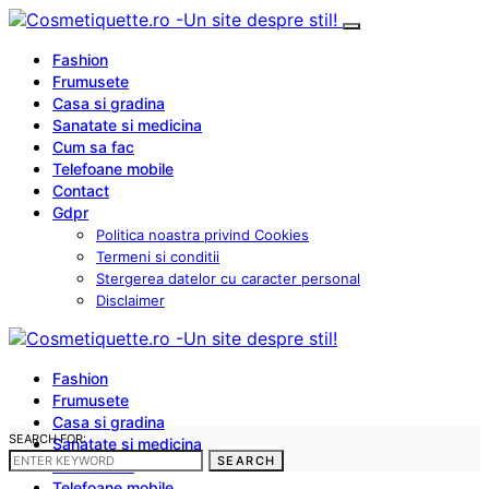
Fashion
Frumusete
Casa si gradina
Sanatate si medicina
Cum sa fac
Telefoane mobile
Contact
Gdpr
Politica noastra privind Cookies
Termeni si conditii
Stergerea datelor cu caracter personal
Disclaimer
Fashion
Frumusete
Casa si gradina
SEARCH FOR:
Sanatate si medicina
SEARCH
Cum sa fac
Telefoane mobile