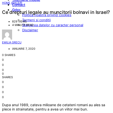
HOME
AFACERI
Contact
Gdpr
Ce drepturi legale au muncitorii bolnavi in Israel?
Politica noastra privind Cookies
Termeni si conditii
829 VIEWS
Stergerea datelor cu caracter personal
4 MINUTE READ
Disclaimer
EMILIA GRECU
IANUARIE 7, 2020
0 SHARES
0
0
0
0
SHARES
0
0
0
0
Dupa anul 1989, cateva milioane de cetateni romani au ales sa
plece in strainatate, pentru a avea un viitor mai bun.