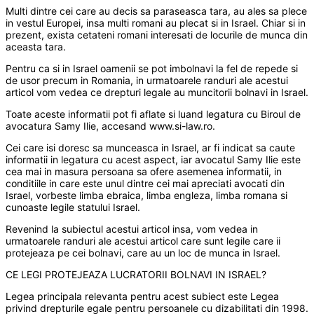
Multi dintre cei care au decis sa paraseasca tara, au ales sa plece
in vestul Europei, insa multi romani au plecat si in Israel. Chiar si in
prezent, exista cetateni romani interesati de locurile de munca din
aceasta tara.
Pentru ca si in Israel oamenii se pot imbolnavi la fel de repede si
de usor precum in Romania, in urmatoarele randuri ale acestui
articol vom vedea ce drepturi legale au muncitorii bolnavi in Israel.
Toate aceste informatii pot fi aflate si luand legatura cu Biroul de
avocatura Samy Ilie, accesand www.si-law.ro.
Cei care isi doresc sa munceasca in Israel, ar fi indicat sa caute
informatii in legatura cu acest aspect, iar avocatul Samy Ilie este
cea mai in masura persoana sa ofere asemenea informatii, in
conditiile in care este unul dintre cei mai apreciati avocati din
Israel, vorbeste limba ebraica, limba engleza, limba romana si
cunoaste legile statului Israel.
Revenind la subiectul acestui articol insa, vom vedea in
urmatoarele randuri ale acestui articol care sunt legile care ii
protejeaza pe cei bolnavi, care au un loc de munca in Israel.
CE LEGI PROTEJEAZA LUCRATORII BOLNAVI IN ISRAEL?
Legea principala relevanta pentru acest subiect este Legea
privind drepturile egale pentru persoanele cu dizabilitati din 1998.