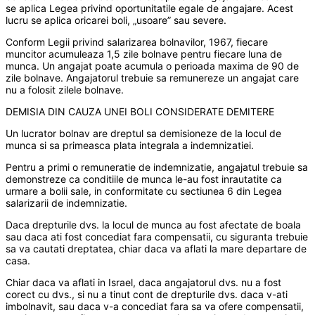
se aplica Legea privind oportunitatile egale de angajare. Acest
lucru se aplica oricarei boli, „usoare” sau severe.
Conform Legii privind salarizarea bolnavilor, 1967, fiecare
muncitor acumuleaza 1,5 zile bolnave pentru fiecare luna de
munca. Un angajat poate acumula o perioada maxima de 90 de
zile bolnave. Angajatorul trebuie sa remunereze un angajat care
nu a folosit zilele bolnave.
DEMISIA DIN CAUZA UNEI BOLI CONSIDERATE DEMITERE
Un lucrator bolnav are dreptul sa demisioneze de la locul de
munca si sa primeasca plata integrala a indemnizatiei.
Pentru a primi o remuneratie de indemnizatie, angajatul trebuie sa
demonstreze ca conditiile de munca le-au fost inrautatite ca
urmare a bolii sale, in conformitate cu sectiunea 6 din Legea
salarizarii de indemnizatie.
Daca drepturile dvs. la locul de munca au fost afectate de boala
sau daca ati fost concediat fara compensatii, cu siguranta trebuie
sa va cautati dreptatea, chiar daca va aflati la mare departare de
casa.
Chiar daca va aflati in Israel, daca angajatorul dvs. nu a fost
corect cu dvs., si nu a tinut cont de drepturile dvs. daca v-ati
imbolnavit, sau daca v-a concediat fara sa va ofere compensatii,