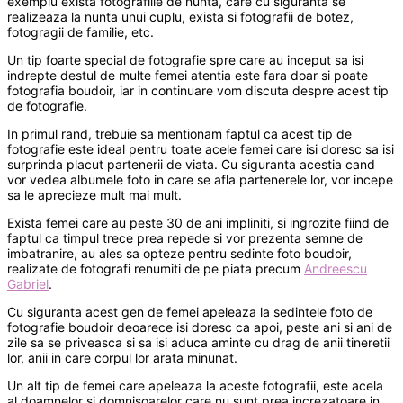
exemplu exista fotografiile de nunta, care cu siguranta se
realizeaza la nunta unui cuplu, exista si fotografii de botez,
fotogragii de familie, etc.
Un tip foarte special de fotografie spre care au inceput sa isi
indrepte destul de multe femei atentia este fara doar si poate
fotografia boudoir, iar in continuare vom discuta despre acest tip
de fotografie.
In primul rand, trebuie sa mentionam faptul ca acest tip de
fotografie este ideal pentru toate acele femei care isi doresc sa isi
surprinda placut partenerii de viata. Cu siguranta acestia cand
vor vedea albumele foto in care se afla partenerele lor, vor incepe
sa le aprecieze mult mai mult.
Exista femei care au peste 30 de ani impliniti, si ingrozite fiind de
faptul ca timpul trece prea repede si vor prezenta semne de
imbatranire, au ales sa opteze pentru sedinte foto boudoir,
realizate de fotografi renumiti de pe piata precum
Andreescu
Gabriel
.
Cu siguranta acest gen de femei apeleaza la sedintele foto de
fotografie boudoir deoarece isi doresc ca apoi, peste ani si ani de
zile sa se priveasca si sa isi aduca aminte cu drag de anii tineretii
lor, anii in care corpul lor arata minunat.
Un alt tip de femei care apeleaza la aceste fotografii, este acela
al doamnelor si domnisoarelor care nu sunt prea increzatoare in