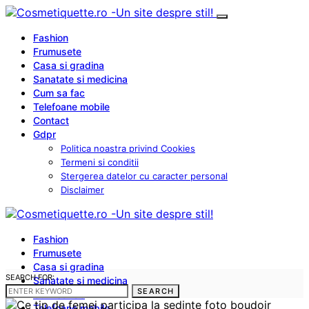
Fashion
Frumusete
Casa si gradina
Sanatate si medicina
Cum sa fac
Telefoane mobile
Contact
Gdpr
Politica noastra privind Cookies
Termeni si conditii
Stergerea datelor cu caracter personal
Disclaimer
Fashion
Frumusete
Casa si gradina
SEARCH FOR:
Sanatate si medicina
SEARCH
Cum sa fac
Telefoane mobile