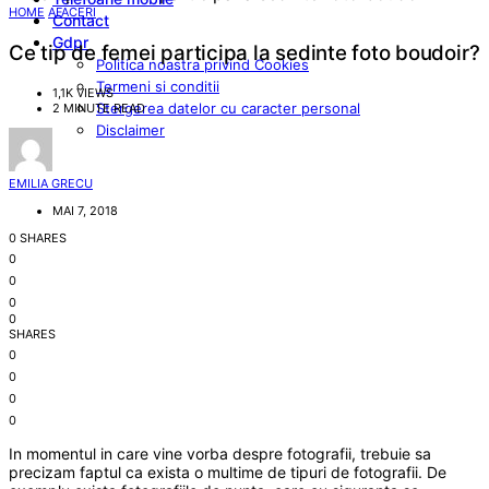
HOME
AFACERI
Contact
Gdpr
Ce tip de femei participa la sedinte foto boudoir?
Politica noastra privind Cookies
Termeni si conditii
1,1K VIEWS
Stergerea datelor cu caracter personal
2 MINUTE READ
Disclaimer
EMILIA GRECU
MAI 7, 2018
0 SHARES
0
0
0
0
SHARES
0
0
0
0
In momentul in care vine vorba despre fotografii, trebuie sa
precizam faptul ca exista o multime de tipuri de fotografii. De