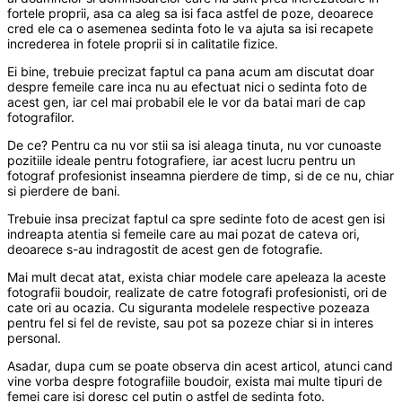
fortele proprii, asa ca aleg sa isi faca astfel de poze, deoarece
cred ele ca o asemenea sedinta foto le va ajuta sa isi recapete
increderea in fotele proprii si in calitatile fizice.
Ei bine, trebuie precizat faptul ca pana acum am discutat doar
despre femeile care inca nu au efectuat nici o sedinta foto de
acest gen, iar cel mai probabil ele le vor da batai mari de cap
fotografilor.
De ce? Pentru ca nu vor stii sa isi aleaga tinuta, nu vor cunoaste
pozitiile ideale pentru fotografiere, iar acest lucru pentru un
fotograf profesionist inseamna pierdere de timp, si de ce nu, chiar
si pierdere de bani.
Trebuie insa precizat faptul ca spre sedinte foto de acest gen isi
indreapta atentia si femeile care au mai pozat de cateva ori,
deoarece s-au indragostit de acest gen de fotografie.
Mai mult decat atat, exista chiar modele care apeleaza la aceste
fotografii boudoir, realizate de catre fotografi profesionisti, ori de
cate ori au ocazia. Cu siguranta modelele respective pozeaza
pentru fel si fel de reviste, sau pot sa pozeze chiar si in interes
personal.
Asadar, dupa cum se poate observa din acest articol, atunci cand
vine vorba despre fotografiile boudoir, exista mai multe tipuri de
femei care isi doresc cel putin o astfel de sedinta foto.