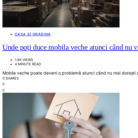
CASA SI GRADINA
Unde poți duce mobila veche atunci când nu vr
1,6K VIEWS
4 MINUTE READ
Mobila veche poate deveni o problemă atunci când nu mai dorești s
0 SHARES
0
0