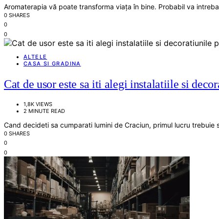
Aromaterapia vă poate transforma viața în bine. Probabil va intrebati
0 SHARES
0
0
ALTELE
CASA SI GRADINA
Cat de usor este sa iti alegi instalatiile si decor
1,8K VIEWS
2 MINUTE READ
Cand decideti sa cumparati lumini de Craciun, primul lucru trebuie s
0 SHARES
0
0