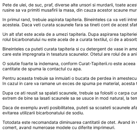
Pete de ulei, de suc, praf, diverse alte unsori si murdarii, toate ace
rusine sa va primiti musafirii la masa, din cauza acestor scaune mu
In primul rand, trebuie aspirata tapiteria. Bineinteles ca va veti intr
acesteia. Daca veti curata scaunele fara sa tineti cont de acest sfat
Un alt sfat este acela de a umezi tapiteria. Dupa aspirarea tapiterie
rolul bicarbonatului nu este acela de a curata textilul, ci de a abso
Bineinteles ca puteti curata tapiteria si cu detergent de vase in a
care este impregnata in tesatura scaunelor. Otetul are rolul de a anih
O solutie foarte la indemana, conform Curat-Tapiterii.ro este aceea
cantitate de spuma la contactul cu apa.
Pentru aceasta trebuie sa inmuiati o bucata de perdea in amestecul fa
In cazul in care va ramane un exces de spuma pe material, acesta t
Dupa ce ati reusit sa spalati scaunele, trebuie sa folositi o carpa 
extrem de bine sa lasati scaunele sa se usuce in mod natural, la t
Daca de exemplu aveti posibilitatea, puteti sa scoateti scaunele afar
evitarea utilizarii bicarbonatului de sodiu.
Totodata este recomandata diminuarea cantitatii de otet. Avand in 
comert, avand numeroase modele cu diferite imprimeuri.