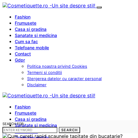
Fashion
Frumusete
Casa si gradina
Sanatate si medicina
Cum sa fac
Telefoane mobile
Contact
Gdpr
Politica noastra privind Cookies
Termeni si conditii
Stergerea datelor cu caracter personal
Disclaimer
Fashion
Frumusete
Casa si gradina
SEARCH FOR:
Sanatate si medicina
SEARCH
Cum sa fac
Telefoane mobile