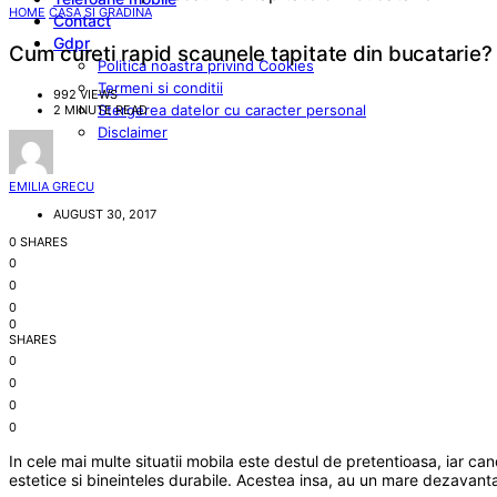
HOME
CASA SI GRADINA
Contact
Gdpr
Cum cureti rapid scaunele tapitate din bucatarie?
Politica noastra privind Cookies
Termeni si conditii
992 VIEWS
Stergerea datelor cu caracter personal
2 MINUTE READ
Disclaimer
EMILIA GRECU
AUGUST 30, 2017
0 SHARES
0
0
0
0
SHARES
0
0
0
0
In cele mai multe situatii mobila este destul de pretentioasa, iar ca
estetice si bineinteles durabile. Acestea insa, au un mare dezavan