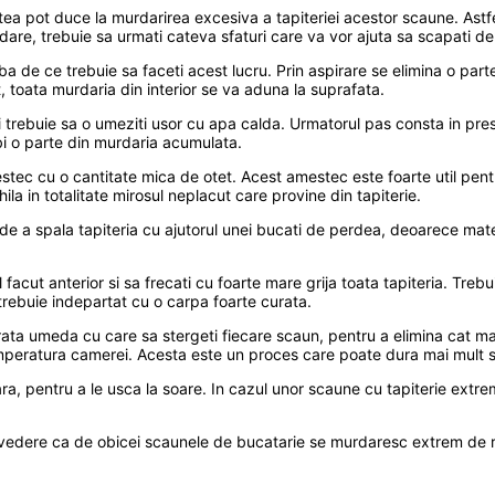
stea pot duce la murdarirea excesiva a tapiteriei acestor scaune. Astfe
rdare, trebuie sa urmati cateva sfaturi care va vor ajuta sa scapati d
eba de ce trebuie sa faceti acest lucru. Prin aspirare se elimina o parte
, toata murdaria din interior se va aduna la suprafata.
i trebuie sa o umeziti usor cu apa calda. Urmatorul pas consta in pres
rbi o parte din murdaria acumulata.
mestec cu o cantitate mica de otet. Acest amestec este foarte util pen
ila in totalitate mirosul neplacut care provine din tapiterie.
 de a spala tapiteria cu ajutorul unei bucati de perdea, deoarece mat
cut anterior si sa frecati cu foarte mare grija toata tapiteria. Trebui
rebuie indepartat cu o carpa foarte curata.
curata umeda cu care sa stergeti fiecare scaun, pentru a elimina cat 
emperatura camerei. Acesta este un proces care poate dura mai mult sa
a, pentru a le usca la soare. In cazul unor scaune cu tapiterie extrem
vedere ca de obicei scaunele de bucatarie se murdaresc extrem de rep