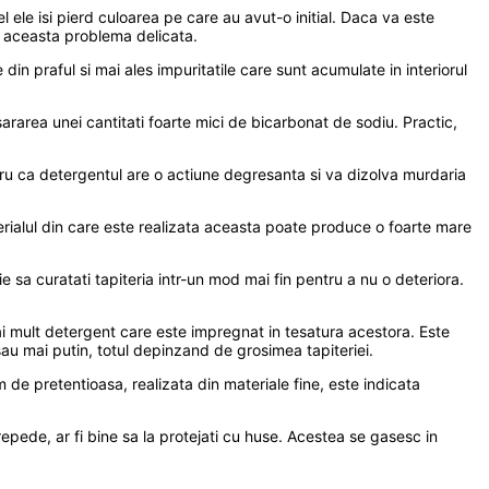
l ele isi pierd culoarea pe care au avut-o initial. Daca va este
e aceasta problema delicata.
 din praful si mai ales impuritatile care sunt acumulate in interiorul
ararea unei cantitati foarte mici de bicarbonat de sodiu. Practic,
tru ca detergentul are o actiune degresanta si va dizolva murdaria
erialul din care este realizata aceasta poate produce o foarte mare
e sa curatati tapiteria intr-un mod mai fin pentru a nu o deteriora.
mai mult detergent care este impregnat in tesatura acestora. Este
u mai putin, totul depinzand de grosimea tapiteriei.
 de pretentioasa, realizata din materiale fine, este indicata
ede, ar fi bine sa la protejati cu huse. Acestea se gasesc in