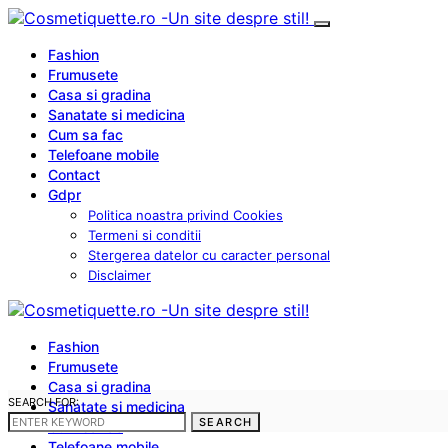
Fashion
Frumusete
Casa si gradina
Sanatate si medicina
Cum sa fac
Telefoane mobile
Contact
Gdpr
Politica noastra privind Cookies
Termeni si conditii
Stergerea datelor cu caracter personal
Disclaimer
Fashion
Frumusete
Casa si gradina
SEARCH FOR:
Sanatate si medicina
SEARCH
Cum sa fac
Telefoane mobile