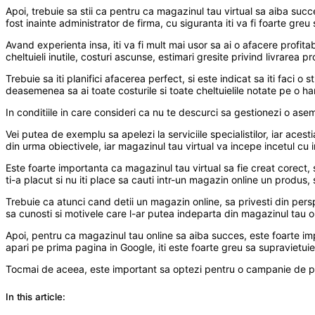
Apoi, trebuie sa stii ca pentru ca magazinul tau virtual sa aiba suc
fost inainte administrator de firma, cu siguranta iti va fi foarte greu
Avand experienta insa, iti va fi mult mai usor sa ai o afacere profita
cheltuieli inutile, costuri ascunse, estimari gresite privind livrarea 
Trebuie sa iti planifici afacerea perfect, si este indicat sa iti faci 
deasemenea sa ai toate costurile si toate cheltuielile notate pe o harti
In conditiile in care consideri ca nu te descurci sa gestionezi o ase
Vei putea de exemplu sa apelezi la serviciile specialistilor, iar acest
din urma obiectivele, iar magazinul tau virtual va incepe incetul cu 
Este foarte importanta ca magazinul tau virtual sa fie creat corect,
ti-a placut si nu iti place sa cauti intr-un magazin online un produs,
Trebuie ca atunci cand detii un magazin online, sa privesti din perspe
sa cunosti si motivele care l-ar putea indeparta din magazinul tau o
Apoi, pentru ca magazinul tau online sa aiba succes, este foarte imp
apari pe prima pagina in Google, iti este foarte greu sa supravietuie
Tocmai de aceea, este important sa optezi pentru o campanie de promo
In this article: