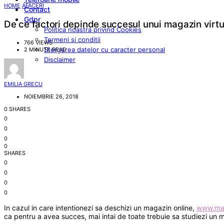
HOME
AFACERI
Contact
Gdpr
De ce factori depinde succesul unui magazin virtu
Politica noastra privind Cookies
Termeni si conditii
766 VIEWS
Stergerea datelor cu caracter personal
2 MINUTE READ
Disclaimer
EMILIA GRECU
NOIEMBRIE 26, 2018
0 SHARES
0
0
0
0
SHARES
0
0
0
0
In cazul in care intentionezi sa deschizi un magazin online,
www.mag
ca pentru a avea succes, mai intai de toate trebuie sa studiezi un m