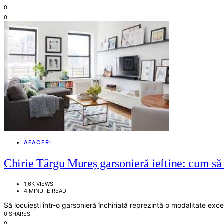
0
0
AFACERI
Chirie Târgu Mureș garsonieră ieftine: cum să 
1,6K VIEWS
4 MINUTE READ
Să locuiești într-o garsonieră închiriată reprezintă o modalitate exc
0 SHARES
0