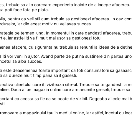
ces, trebuie sa ai o oarecare experienta inainte de a incepe afacerea
 sa poti face fata pe piata.
bila, pentru ca veii stii cum trebuie sa gestionezi afacerea. In caz co
produselor, iar din acest motiv nu vei avea succes.
o strategie pe termen lung. In momentul in care gandesti afacerea, trebu
e, iar astfel iti va fi mult mai usor sa gestionezi totul.
menea afacere, cu siguranta nu trebuie sa renunti la ideea de a detine
ia iti vor veni in ajutor. Avand parte de putina sustinere din partea un
incetul sa aiba succes.
 si este deasemenea foarte important ca toti consumatorii sa gaseasca
 si sa dureze mult timp pana sa il gasesti.
ctiva clientului care iti viziteaza site-ul. Trebuie sa te gandesti la 
nline. Daca ai un magazin online care are anumite greseli, trebuie sa 
ortant ca acesta sa fie ca se poate de vizibil. Degeaba ai cele mai b
sti.
vare a magazinului tau in mediul online, iar astfel, incetul cu incetu