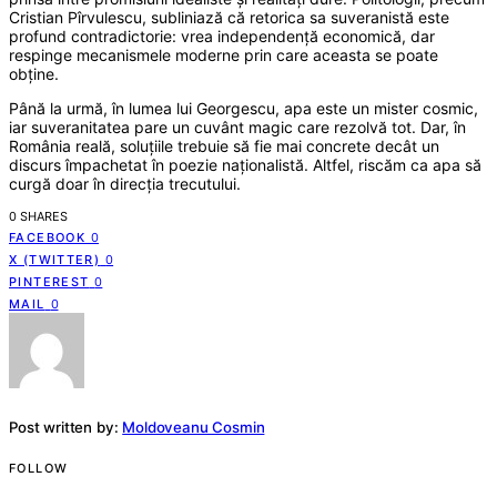
Cristian Pîrvulescu, subliniază că retorica sa suveranistă este
profund contradictorie: vrea independență economică, dar
respinge mecanismele moderne prin care aceasta se poate
obține.
Până la urmă, în lumea lui Georgescu, apa este un mister cosmic,
iar suveranitatea pare un cuvânt magic care rezolvă tot. Dar, în
România reală, soluțiile trebuie să fie mai concrete decât un
discurs împachetat în poezie naționalistă. Altfel, riscăm ca apa să
curgă doar în direcția trecutului.
0 SHARES
FACEBOOK
0
X (TWITTER)
0
PINTEREST
0
MAIL
0
Post written by:
Moldoveanu Cosmin
FOLLOW