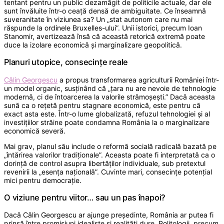
tentant pentru un public dezamăgit de politicile actuale, dar ele
sunt învăluite într-o ceață densă de ambiguitate. Ce înseamnă
suveranitate în viziunea sa? Un „stat autonom care nu mai
răspunde la ordinele Bruxelles-ului”. Unii istorici, precum Ioan
Stanomir, avertizează însă că această retorică extremă poate
duce la izolare economică și marginalizare geopolitică.
Planuri utopice, consecințe reale
Călin Georgescu
a propus transformarea agriculturii României într-
un model organic, susținând că „țara nu are nevoie de tehnologie
modernă, ci de întoarcerea la valorile strămoșești.” Dacă aceasta
sună ca o rețetă pentru stagnare economică, este pentru că
exact asta este. Într-o lume globalizată, refuzul tehnologiei și al
investițiilor străine poate condamna România la o marginalizare
economică severă.
Mai grav, planul său include o reformă socială radicală bazată pe
„întărirea valorilor tradiționale”. Aceasta poate fi interpretată ca o
dorință de control asupra libertăților individuale, sub pretextul
revenirii la „esența națională”. Cuvinte mari, consecințe potențial
mici pentru democrație.
O viziune pentru viitor… sau un pas înapoi?
Dacă Călin Georgescu ar ajunge președinte, România ar putea fi
prinsă între promisiuni idealiste și realități dure. Politologii, precum