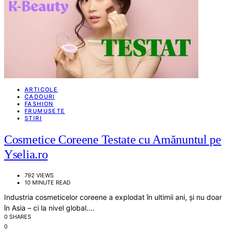
ARTICOLE
CADOURI
FASHION
FRUMUSETE
STIRI
Cosmetice Coreene Testate cu Amănuntul pe
Yselia.ro
792 VIEWS
10 MINUTE READ
Industria cosmeticelor coreene a explodat în ultimii ani, și nu doar
în Asia – ci la nivel global.…
0 SHARES
0