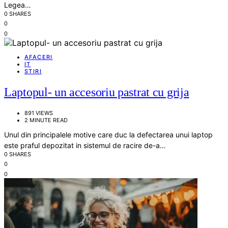
Legea…
0 SHARES
0
0
AFACERI
IT
STIRI
Laptopul- un accesoriu pastrat cu grija
891 VIEWS
2 MINUTE READ
Unul din principalele motive care duc la defectarea unui laptop
este praful depozitat in sistemul de racire de-a…
0 SHARES
0
0