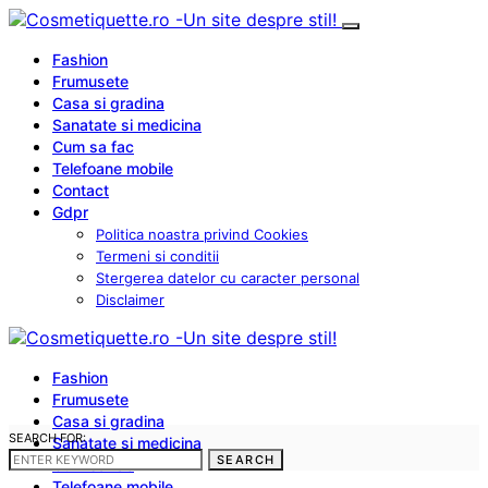
Fashion
Frumusete
Casa si gradina
Sanatate si medicina
Cum sa fac
Telefoane mobile
Contact
Gdpr
Politica noastra privind Cookies
Termeni si conditii
Stergerea datelor cu caracter personal
Disclaimer
Fashion
Frumusete
Casa si gradina
SEARCH FOR:
Sanatate si medicina
SEARCH
Cum sa fac
Telefoane mobile