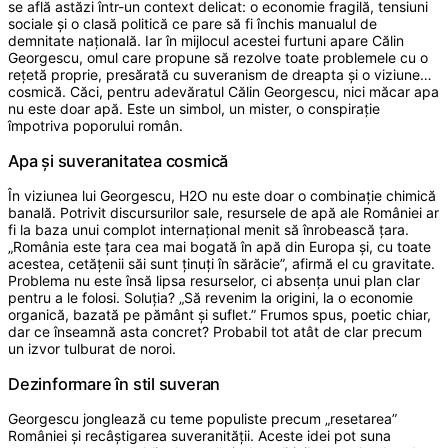
se află astăzi într-un context delicat: o economie fragilă, tensiuni
sociale și o clasă politică ce pare să fi închis manualul de
demnitate națională. Iar în mijlocul acestei furtuni apare Călin
Georgescu, omul care propune să rezolve toate problemele cu o
rețetă proprie, presărată cu suveranism de dreapta și o viziune…
cosmică. Căci, pentru adevăratul Călin Georgescu, nici măcar apa
nu este doar apă. Este un simbol, un mister, o conspirație
împotriva poporului român.
Apa și suveranitatea cosmică
În viziunea lui Georgescu, H2O nu este doar o combinație chimică
banală. Potrivit discursurilor sale, resursele de apă ale României ar
fi la baza unui complot internațional menit să înrobească țara.
„România este țara cea mai bogată în apă din Europa și, cu toate
acestea, cetățenii săi sunt ținuți în sărăcie”, afirmă el cu gravitate.
Problema nu este însă lipsa resurselor, ci absența unui plan clar
pentru a le folosi. Soluția? „Să revenim la origini, la o economie
organică, bazată pe pământ și suflet.” Frumos spus, poetic chiar,
dar ce înseamnă asta concret? Probabil tot atât de clar precum
un izvor tulburat de noroi.
Dezinformare în stil suveran
Georgescu jonglează cu teme populiste precum „resetarea”
României și recâștigarea suveranității. Aceste idei pot suna