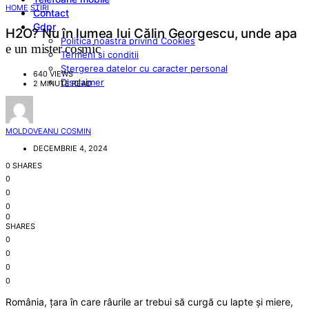
HOME
STIRI
Contact
Gdpr
H2O? Nu în lumea lui Călin Georgescu, unde apa
Politica noastra privind Cookies
e un mister cosmic
Termeni si conditii
Stergerea datelor cu caracter personal
640 VIEWS
Disclaimer
2 MINUTE READ
MOLDOVEANU COSMIN
DECEMBRIE 4, 2024
0 SHARES
0
0
0
0
SHARES
0
0
0
0
România, țara în care râurile ar trebui să curgă cu lapte și miere,