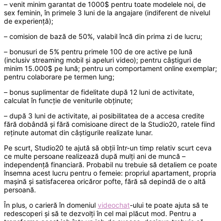
– venit minim garantat de 1000$ pentru toate modelele noi, de
sex feminin, în primele 3 luni de la angajare (indiferent de nivelul
de experiență);
– comision de bază de 50%, valabil încă din prima zi de lucru;
– bonusuri de 5% pentru primele 100 de ore active pe lună
(inclusiv streaming mobil și apeluri video); pentru câștiguri de
minim 15.000$ pe lună; pentru un comportament online exemplar;
pentru colaborare pe termen lung;
– bonus suplimentar de fidelitate după 12 luni de activitate,
calculat în funcție de veniturile obținute;
– după 3 luni de activitate, ai posibilitatea de a accesa credite
fără dobândă și fără comisioane direct de la Studio20, ratele fiind
reținute automat din câștigurile realizate lunar.
Pe scurt, Studio20 te ajută să obții într-un timp relativ scurt ceva
ce multe persoane realizează după mulți ani de muncă –
independență financiară. Probabil nu trebuie să detaliem ce poate
însemna acest lucru pentru o femeie: propriul apartament, propria
mașină și satisfacerea oricăror pofte, fără să depindă de o altă
persoană.
În plus, o carieră în domeniul
videochat
-ului te poate ajuta să te
redescoperi și să te dezvolți în cel mai plăcut mod. Pentru a