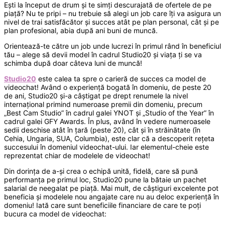
Ești la început de drum și te simți descurajată de ofertele de pe
piață? Nu te pripi – nu trebuie să alegi un job care îți va asigura un
nivel de trai satisfăcător și succes atât pe plan personal, cât și pe
plan profesional, abia după ani buni de muncă.
Orientează-te către un job unde lucrezi în primul rând în beneficiul
tău – alege să devii model în cadrul Studio20 și viața ți se va
schimba după doar câteva luni de muncă!
Studio20
este calea ta spre o carieră de succes ca model de
videochat! Având o experiență bogată în domeniu, de peste 20
de ani, Studio20 și-a câștigat pe drept renumele la nivel
internațional primind numeroase premii din domeniu, precum
„Best Cam Studio” în cadrul galei YNOT și „Studio of the Year” în
cadrul galei GFY Awards. În plus, având în vedere numeroasele
sedii deschise atât în țară (peste 20), cât și în străinătate (în
Cehia, Ungaria, SUA, Columbia), este clar că a descoperit rețeta
succesului în domeniul videochat-ului. Iar elementul-cheie este
reprezentat chiar de modelele de videochat!
Din dorința de a-și crea o echipă unită, fidelă, care să pună
performanța pe primul loc, Studio20 pune la bătaie un pachet
salarial de neegalat pe piață. Mai mult, de câștiguri excelente pot
beneficia și modelele nou angajate care nu au deloc experiență în
domeniu! Iată care sunt beneficiile financiare de care te poți
bucura ca model de videochat: