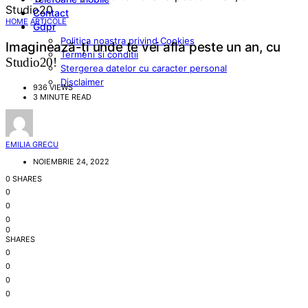
Contact
HOME
ARTICOLE
Gdpr
Politica noastra privind Cookies
Imaginează-ți unde te vei afla peste un an, cu
Termeni si conditii
Studio20!
Stergerea datelor cu caracter personal
Disclaimer
936 VIEWS
3 MINUTE READ
EMILIA GRECU
NOIEMBRIE 24, 2022
0 SHARES
0
0
0
0
SHARES
0
0
0
0