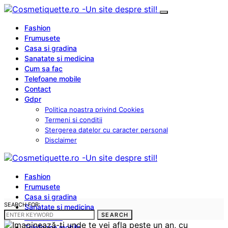
Fashion
Frumusete
Casa si gradina
Sanatate si medicina
Cum sa fac
Telefoane mobile
Contact
Gdpr
Politica noastra privind Cookies
Termeni si conditii
Stergerea datelor cu caracter personal
Disclaimer
Fashion
Frumusete
Casa si gradina
SEARCH FOR:
Sanatate si medicina
SEARCH
Cum sa fac
Telefoane mobile