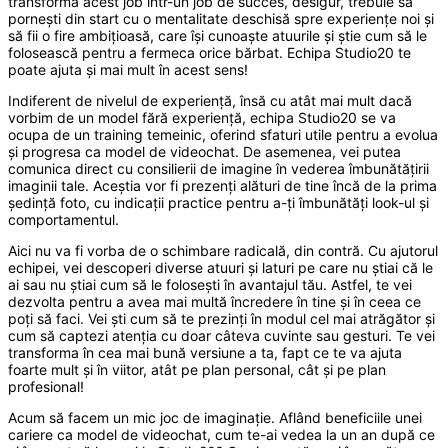
transforma acest job într-un job de succes, desigur, trebuie să
pornești din start cu o mentalitate deschisă spre experiențe noi și
să fii o fire ambițioasă, care își cunoaște atuurile și știe cum să le
folosească pentru a fermeca orice bărbat. Echipa Studio20 te
poate ajuta și mai mult în acest sens!
Indiferent de nivelul de experiență, însă cu atât mai mult dacă
vorbim de un model fără experiență, echipa Studio20 se va
ocupa de un training temeinic, oferind sfaturi utile pentru a evolua
și progresa ca model de videochat. De asemenea, vei putea
comunica direct cu consilierii de imagine în vederea îmbunătățirii
imaginii tale. Aceștia vor fi prezenți alături de tine încă de la prima
ședință foto, cu indicații practice pentru a-ți îmbunătăți look-ul și
comportamentul.
Aici nu va fi vorba de o schimbare radicală, din contră. Cu ajutorul
echipei, vei descoperi diverse atuuri și laturi pe care nu știai că le
ai sau nu știai cum să le folosești în avantajul tău. Astfel, te vei
dezvolta pentru a avea mai multă încredere în tine și în ceea ce
poți să faci. Vei ști cum să te prezinți în modul cel mai atrăgător și
cum să captezi atenția cu doar câteva cuvinte sau gesturi. Te vei
transforma în cea mai bună versiune a ta, fapt ce te va ajuta
foarte mult și în viitor, atât pe plan personal, cât și pe plan
profesional!
Acum să facem un mic joc de imaginație. Aflând beneficiile unei
cariere ca model de videochat, cum te-ai vedea la un an după ce