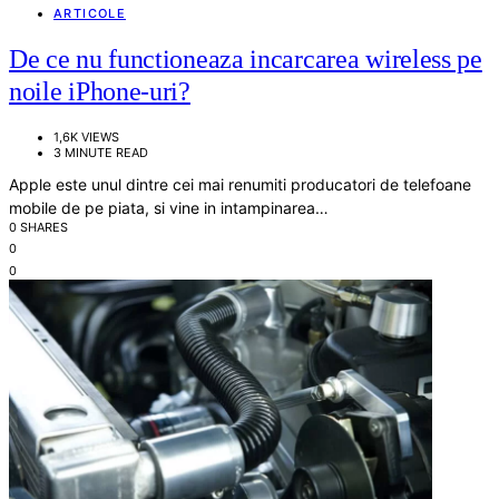
ARTICOLE
De ce nu functioneaza incarcarea wireless pe
noile iPhone-uri?
1,6K VIEWS
3 MINUTE READ
Apple este unul dintre cei mai renumiti producatori de telefoane
mobile de pe piata, si vine in intampinarea…
0 SHARES
0
0