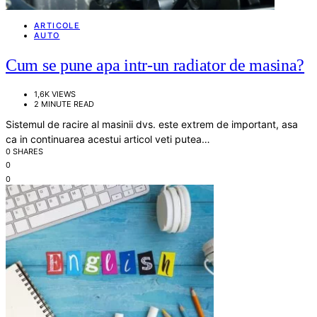
ARTICOLE
AUTO
Cum se pune apa intr-un radiator de masina?
1,6K VIEWS
2 MINUTE READ
Sistemul de racire al masinii dvs. este extrem de important, asa
ca in continuarea acestui articol veti putea…
0 SHARES
0
0