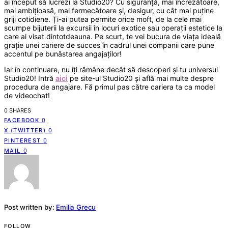
ai început să lucrezi la Studio20? Cu siguranță, mai încrezătoare,
mai ambițioasă, mai fermecătoare și, desigur, cu cât mai puține
griji cotidiene. Ți-ai putea permite orice moft, de la cele mai
scumpe bijuterii la excursii în locuri exotice sau operații estetice la
care ai visat dintotdeauna. Pe scurt, te vei bucura de viața ideală
grație unei cariere de succes în cadrul unei companii care pune
accentul pe bunăstarea angajaților!
Iar în continuare, nu îți rămâne decât să descoperi și tu universul
Studio20! Intră
aici
pe site-ul Studio20 și află mai multe despre
procedura de angajare. Fă primul pas către cariera ta ca model
de videochat!
0 SHARES
FACEBOOK
0
X (TWITTER)
0
PINTEREST
0
MAIL
0
Post written by:
Emilia Grecu
FOLLOW