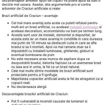
dezavantajelor ambelor tipuri de copaci va poate ajuta sa luati o
decizie mai usoara. Asadar, iata argumentele pro si contra
arborelor de Craciun artificiale si reale:
Brazi artificiali de Craciun – avantaje:
Cel mai mare avantaj este acela ca puteti refolosi pentru
multi ani un brad artificial, cu aceleasi
instalatii luminoase
si
aceleasi decoratiuni, economisindu-va bani pe termen lung.
Acestia sunt usor de instalat, demontat si depozitat, iar
acesta este iar un mare avantaj in conditiile in care dureaza
mai putin de 10 minute sa desfaceti cutia in care se afla
bradul si sa il montati. Apoi va mai ramane doar sa il
impodobiti cu instalatii luminoase, ghirlande, globuri si
eventual bomboane de pom
Nu este necesara acea munca de aspirare dupa ce
dezpodobiti bradul, datorita faptului ca un asemenea brad
nu lasa ace in urma, la fel ca un brad natural.
Cele mai multe dintre modelele de brazi artificiali sunt
proiectate pentru a fi ignifuge.
Majoritatea copacilor artificiali arata la fel de atragatori ca si
copacii reali.
Nu declanseaza alergii.
Dezavantajele brazilor artificiali de Craciun:
Pot fi vulnerabili la incendii cauzate de lumanari si