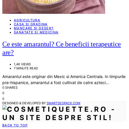
AGRICULTURA
CASA SI GRADINA
MANCARE SI DESERT
SANATATE SI MEDICINA
Ce este amarantul? Ce beneficii terapeutice
are?
1,4K VIEWS
7 MINUTE READ
Amarantul este originar din Mexic si America Centrala. In timpurile
pre-hispanice, amarantul a fost cultivat de catre azteci…
0 SHARES
0
0
DESIGNED & DEVELOPED BY
SMARTSEOPACK.COM
BACK TO TOP