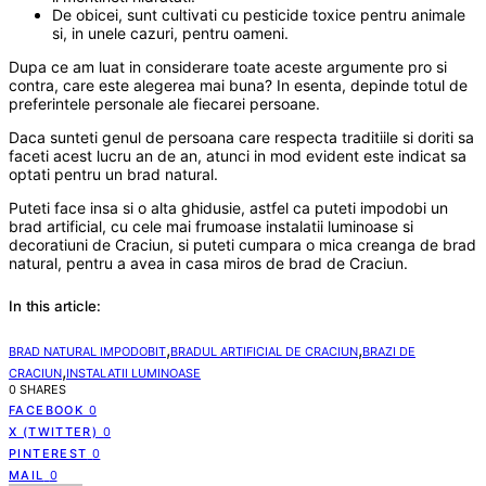
De obicei, sunt cultivati cu pesticide toxice pentru animale
si, in unele cazuri, pentru oameni.
Dupa ce am luat in considerare toate aceste argumente pro si
contra, care este alegerea mai buna? In esenta, depinde totul de
preferintele personale ale fiecarei persoane.
Daca sunteti genul de persoana care respecta traditiile si doriti sa
faceti acest lucru an de an, atunci in mod evident este indicat sa
optati pentru un brad natural.
Puteti face insa si o alta ghidusie, astfel ca puteti impodobi un
brad artificial, cu cele mai frumoase instalatii luminoase si
decoratiuni de Craciun, si puteti cumpara o mica creanga de brad
natural, pentru a avea in casa miros de brad de Craciun.
In this article:
,
,
BRAD NATURAL IMPODOBIT
BRADUL ARTIFICIAL DE CRACIUN
BRAZI DE
,
CRACIUN
INSTALATII LUMINOASE
0 SHARES
FACEBOOK
0
X (TWITTER)
0
PINTEREST
0
MAIL
0