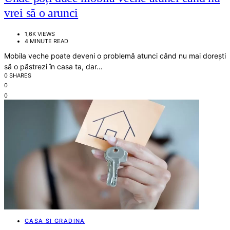
vrei să o arunci
1,6K VIEWS
4 MINUTE READ
Mobila veche poate deveni o problemă atunci când nu mai dorești
să o păstrezi în casa ta, dar…
0 SHARES
0
0
CASA SI GRADINA