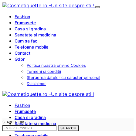
Fashion
Frumusete
Casa si gradina
Sanatate si medicina
Cum sa fac
Telefoane mobile
Contact
Gdpr
Politica noastra privind Cookies
Termeni si conditii
Stergerea datelor cu caracter personal
Disclaimer
Fashion
Frumusete
Casa si gradina
SEARCH FOR:
Sanatate si medicina
SEARCH
Cum sa fac
Telefoane mobile