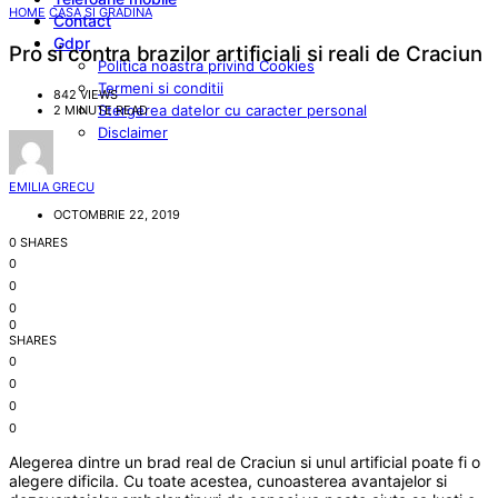
HOME
CASA SI GRADINA
Contact
Gdpr
Pro si contra brazilor artificiali si reali de Craciun
Politica noastra privind Cookies
Termeni si conditii
842 VIEWS
Stergerea datelor cu caracter personal
2 MINUTE READ
Disclaimer
EMILIA GRECU
OCTOMBRIE 22, 2019
0 SHARES
0
0
0
0
SHARES
0
0
0
0
Alegerea dintre un brad real de Craciun si unul artificial poate fi o
alegere dificila. Cu toate acestea, cunoasterea avantajelor si