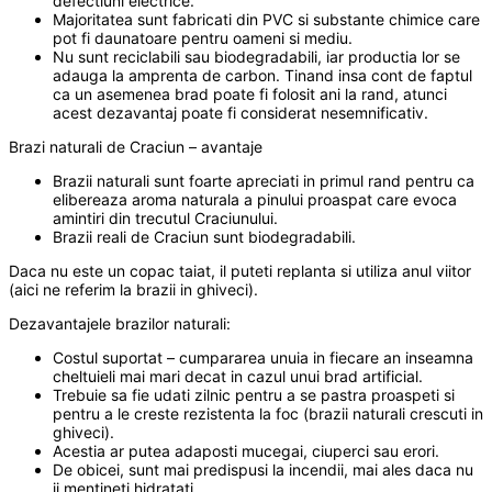
defectiuni electrice.
Majoritatea sunt fabricati din PVC si substante chimice care
pot fi daunatoare pentru oameni si mediu.
Nu sunt reciclabili sau biodegradabili, iar productia lor se
adauga la amprenta de carbon. Tinand insa cont de faptul
ca un asemenea brad poate fi folosit ani la rand, atunci
acest dezavantaj poate fi considerat nesemnificativ.
Brazi naturali de Craciun – avantaje
Brazii naturali sunt foarte apreciati in primul rand pentru ca
elibereaza aroma naturala a pinului proaspat care evoca
amintiri din trecutul Craciunului.
Brazii reali de Craciun sunt biodegradabili.
Daca nu este un copac taiat, il puteti replanta si utiliza anul viitor
(aici ne referim la brazii in ghiveci).
Dezavantajele brazilor naturali:
Costul suportat – cumpararea unuia in fiecare an inseamna
cheltuieli mai mari decat in cazul unui brad artificial.
Trebuie sa fie udati zilnic pentru a se pastra proaspeti si
pentru a le creste rezistenta la foc (brazii naturali crescuti in
ghiveci).
Acestia ar putea adaposti mucegai, ciuperci sau erori.
De obicei, sunt mai predispusi la incendii, mai ales daca nu
ii mentineti hidratati.