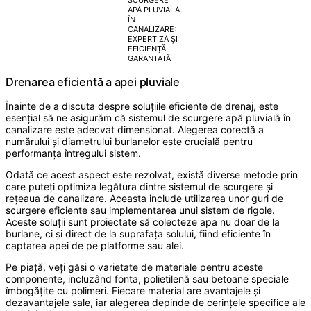
SCURGERE
APĂ PLUVIALĂ
ÎN
CANALIZARE:
EXPERTIZĂ ȘI
EFICIENȚĂ
GARANTATĂ
Drenarea eficientă a apei pluviale
Înainte de a discuta despre soluțiile eficiente de drenaj, este
esențial să ne asigurăm că sistemul de scurgere apă pluvială în
canalizare este adecvat dimensionat. Alegerea corectă a
numărului și diametrului burlanelor este crucială pentru
performanța întregului sistem.
Odată ce acest aspect este rezolvat, există diverse metode prin
care puteți optimiza legătura dintre sistemul de scurgere și
rețeaua de canalizare. Aceasta include utilizarea unor guri de
scurgere eficiente sau implementarea unui sistem de rigole.
Aceste soluții sunt proiectate să colecteze apa nu doar de la
burlane, ci și direct de la suprafața solului, fiind eficiente în
captarea apei de pe platforme sau alei.
Pe piață, veți găsi o varietate de materiale pentru aceste
componente, incluzând fonta, polietilenă sau betoane speciale
îmbogățite cu polimeri. Fiecare material are avantajele și
dezavantajele sale, iar alegerea depinde de cerințele specifice ale