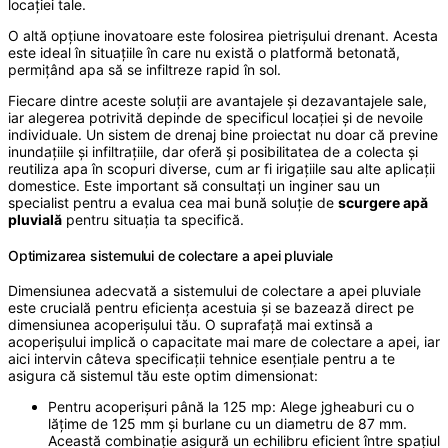
locației tale.
O altă opțiune inovatoare este folosirea pietrișului drenant. Acesta
este ideal în situațiile în care nu există o platformă betonată,
permițând apa să se infiltreze rapid în sol.
Fiecare dintre aceste soluții are avantajele și dezavantajele sale,
iar alegerea potrivită depinde de specificul locației și de nevoile
individuale. Un sistem de drenaj bine proiectat nu doar că previne
inundațiile și infiltrațiile, dar oferă și posibilitatea de a colecta și
reutiliza apa în scopuri diverse, cum ar fi irigațiile sau alte aplicații
domestice. Este important să consultați un inginer sau un
specialist pentru a evalua cea mai bună soluție de
scurgere apă
pluvială
pentru situația ta specifică.
Optimizarea sistemului de colectare a apei pluviale
Dimensiunea adecvată a sistemului de colectare a apei pluviale
este crucială pentru eficiența acestuia și se bazează direct pe
dimensiunea acoperișului tău. O suprafață mai extinsă a
acoperișului implică o capacitate mai mare de colectare a apei, iar
aici intervin câteva specificații tehnice esențiale pentru a te
asigura că sistemul tău este optim dimensionat:
Pentru acoperișuri până la 125 mp: Alege jgheaburi cu o
lățime de 125 mm și burlane cu un diametru de 87 mm.
Această combinație asigură un echilibru eficient între spațiul