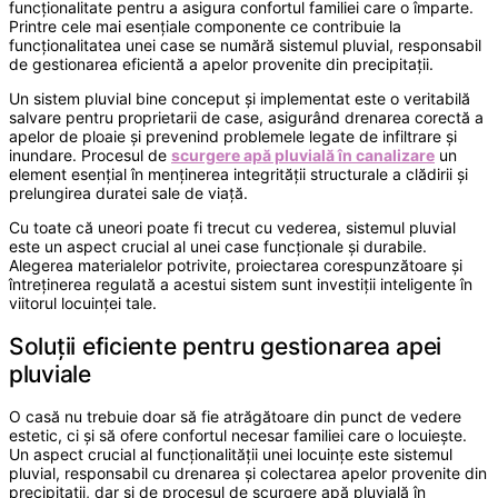
funcționalitate pentru a asigura confortul familiei care o împarte.
Printre cele mai esențiale componente ce contribuie la
funcționalitatea unei case se numără sistemul pluvial, responsabil
de gestionarea eficientă a apelor provenite din precipitații.
Un sistem pluvial bine conceput și implementat este o veritabilă
salvare pentru proprietarii de case, asigurând drenarea corectă a
apelor de ploaie și prevenind problemele legate de infiltrare și
inundare. Procesul de
scurgere apă pluvială în canalizare
un
element esențial în menținerea integrității structurale a clădirii și
prelungirea duratei sale de viață.
Cu toate că uneori poate fi trecut cu vederea, sistemul pluvial
este un aspect crucial al unei case funcționale și durabile.
Alegerea materialelor potrivite, proiectarea corespunzătoare și
întreținerea regulată a acestui sistem sunt investiții inteligente în
viitorul locuinței tale.
Soluții eficiente pentru gestionarea apei
pluviale
O casă nu trebuie doar să fie atrăgătoare din punct de vedere
estetic, ci și să ofere confortul necesar familiei care o locuiește.
Un aspect crucial al funcționalității unei locuințe este sistemul
pluvial, responsabil cu drenarea și colectarea apelor provenite din
precipitații, dar și de procesul de scurgere apă pluvială în