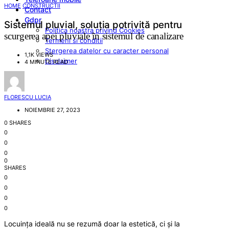
HOME
CONSTRUCTII
Contact
Gdpr
Sistemul pluvial, soluția potrivită pentru
Politica noastra privind Cookies
scurgerea apei pluviale în sistemul de canalizare
Termeni si conditii
Stergerea datelor cu caracter personal
1,1K VIEWS
Disclaimer
4 MINUTE READ
FLORESCU LUCIA
NOIEMBRIE 27, 2023
0 SHARES
0
0
0
0
SHARES
0
0
0
0
Locuința ideală nu se rezumă doar la estetică, ci și la