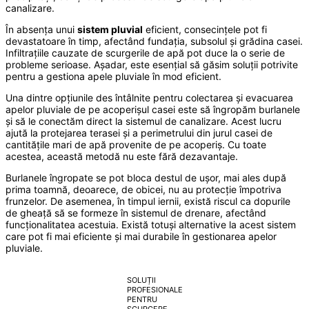
canalizare.
În absența unui
sistem pluvial
eficient, consecințele pot fi
devastatoare în timp, afectând fundația, subsolul și grădina casei.
Infiltrațiile cauzate de scurgerile de apă pot duce la o serie de
probleme serioase. Așadar, este esențial să găsim soluții potrivite
pentru a gestiona apele pluviale în mod eficient.
Una dintre opțiunile des întâlnite pentru colectarea și evacuarea
apelor pluviale de pe acoperișul casei este să îngropăm burlanele
și să le conectăm direct la sistemul de canalizare. Acest lucru
ajută la protejarea terasei și a perimetrului din jurul casei de
cantitățile mari de apă provenite de pe acoperiș. Cu toate
acestea, această metodă nu este fără dezavantaje.
Burlanele îngropate se pot bloca destul de ușor, mai ales după
prima toamnă, deoarece, de obicei, nu au protecție împotriva
frunzelor. De asemenea, în timpul iernii, există riscul ca dopurile
de gheață să se formeze în sistemul de drenare, afectând
funcționalitatea acestuia. Există totuși alternative la acest sistem
care pot fi mai eficiente și mai durabile în gestionarea apelor
pluviale.
SOLUȚII
PROFESIONALE
PENTRU