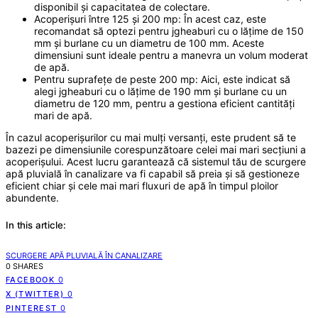
disponibil și capacitatea de colectare.
Acoperișuri între 125 și 200 mp: În acest caz, este
recomandat să optezi pentru jgheaburi cu o lățime de 150
mm și burlane cu un diametru de 100 mm. Aceste
dimensiuni sunt ideale pentru a manevra un volum moderat
de apă.
Pentru suprafețe de peste 200 mp: Aici, este indicat să
alegi jgheaburi cu o lățime de 190 mm și burlane cu un
diametru de 120 mm, pentru a gestiona eficient cantități
mari de apă.
În cazul acoperișurilor cu mai mulți versanți, este prudent să te
bazezi pe dimensiunile corespunzătoare celei mai mari secțiuni a
acoperișului. Acest lucru garantează că sistemul tău de scurgere
apă pluvială în canalizare va fi capabil să preia și să gestioneze
eficient chiar și cele mai mari fluxuri de apă în timpul ploilor
abundente.
In this article:
SCURGERE APĂ PLUVIALĂ ÎN CANALIZARE
0 SHARES
FACEBOOK
0
X (TWITTER)
0
PINTEREST
0