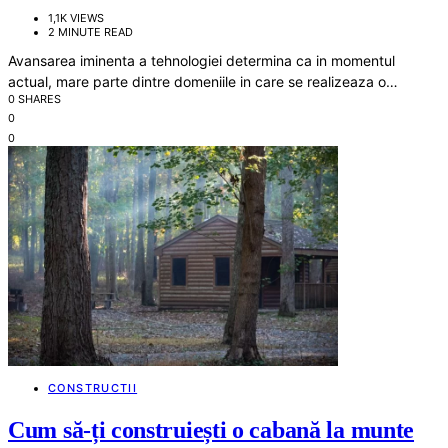
1,1K VIEWS
2 MINUTE READ
Avansarea iminenta a tehnologiei determina ca in momentul
actual, mare parte dintre domeniile in care se realizeaza o…
0 SHARES
0
0
CONSTRUCTII
Cum să-ți construiești o cabană la munte