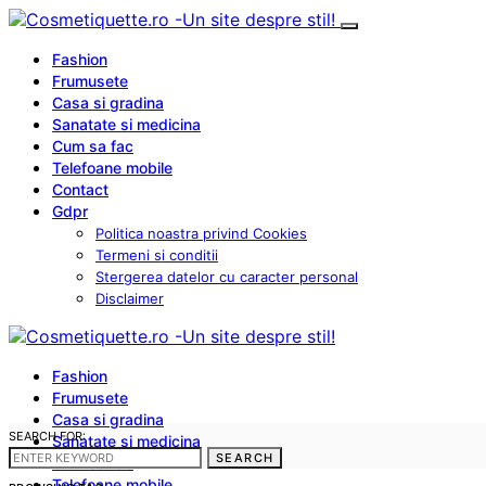
Fashion
Frumusete
Casa si gradina
Sanatate si medicina
Cum sa fac
Telefoane mobile
Contact
Gdpr
Politica noastra privind Cookies
Termeni si conditii
Stergerea datelor cu caracter personal
Disclaimer
Fashion
Frumusete
Casa si gradina
SEARCH FOR:
Sanatate si medicina
SEARCH
Cum sa fac
Telefoane mobile