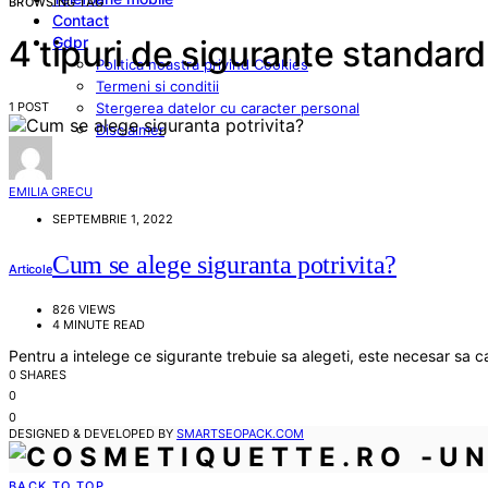
BROWSING TAG
Contact
Gdpr
4 tipuri de sigurante standard
Politica noastra privind Cookies
Termeni si conditii
1 POST
Stergerea datelor cu caracter personal
Disclaimer
EMILIA GRECU
SEPTEMBRIE 1, 2022
Cum se alege siguranta potrivita?
Articole
826 VIEWS
4 MINUTE READ
Pentru a intelege ce sigurante trebuie sa alegeti, este necesar sa ca
0 SHARES
0
0
DESIGNED & DEVELOPED BY
SMARTSEOPACK.COM
BACK TO TOP