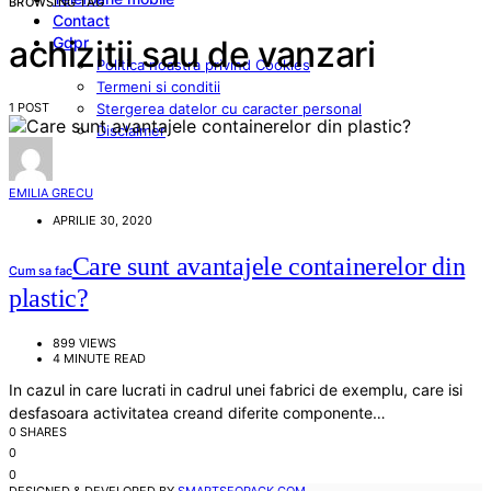
BROWSING TAG
Contact
Gdpr
achizitii sau de vanzari
Politica noastra privind Cookies
Termeni si conditii
1 POST
Stergerea datelor cu caracter personal
Disclaimer
EMILIA GRECU
APRILIE 30, 2020
Care sunt avantajele containerelor din
Cum sa fac
plastic?
899 VIEWS
4 MINUTE READ
In cazul in care lucrati in cadrul unei fabrici de exemplu, care isi
desfasoara activitatea creand diferite componente…
0 SHARES
0
0
DESIGNED & DEVELOPED BY
SMARTSEOPACK.COM