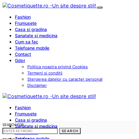
Fashion
Frumusete
Casa si gradina
Sanatate si medicina
Cum sa fac
Telefoane mobile
Contact
Gdpr
Politica noastra privind Cookies
Termeni si conditii
Stergerea datelor cu caracter personal
Disclaimer
Fashion
Frumusete
Casa si gradina
SEARCH FOR:
Sanatate si medicina
SEARCH
Cum sa fac
Telefoane mobile