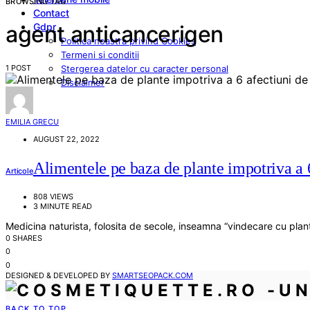
BROWSING TAG
Contact
Gdpr
agent anticancerigen
Politica noastra privind Cookies
Termeni si conditii
1 POST
Stergerea datelor cu caracter personal
Disclaimer
EMILIA GRECU
AUGUST 22, 2022
Alimentele pe baza de plante impotriva a 6
Articole
808 VIEWS
3 MINUTE READ
Medicina naturista, folosita de secole, inseamna “vindecare cu plant
0 SHARES
0
0
DESIGNED & DEVELOPED BY
SMARTSEOPACK.COM
BACK TO TOP