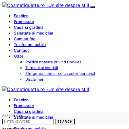
Fashion
Frumusete
Casa si gradina
Sanatate si medicina
Cum sa fac
Telefoane mobile
Contact
Gdpr
Politica noastra privind Cookies
Termeni si conditii
Stergerea datelor cu caracter personal
Disclaimer
Fashion
Frumusete
Casa si gradina
SEARCH FOR:
Sanatate si medicina
SEARCH
Cum sa fac
Telefoane mobile