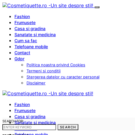
Fashion
Frumusete
Casa si gradina
Sanatate si medicina
Cum sa fac
Telefoane mobile
Contact
Gdpr
Politica noastra privind Cookies
Termeni si conditii
Stergerea datelor cu caracter personal
Disclaimer
Fashion
Frumusete
Casa si gradina
SEARCH FOR:
Sanatate si medicina
SEARCH
Cum sa fac
Telefoane mobile