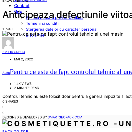
BROWSING TAG
Contact
Gdpr
Anticipeaza defectiunile viitoa
Politica noastra privind Cookies
Termeni si conditii
1 POST
Stergerea datelor cu caracter personal
Disclaimer
EMILIA GRECU
MAI 2, 2022
Pentru ce este de fapt controlul tehnic al un
Auto
1,4K VIEWS
2 MINUTE READ
Controlul tehnic nu este folosit doar pentru a genera impozite si a
0 SHARES
0
0
DESIGNED & DEVELOPED BY
SMARTSEOPACK.COM
BACK TO TOP