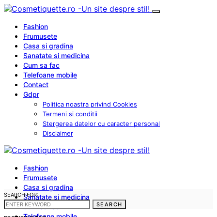
Fashion
Frumusete
Casa si gradina
Sanatate si medicina
Cum sa fac
Telefoane mobile
Contact
Gdpr
Politica noastra privind Cookies
Termeni si conditii
Stergerea datelor cu caracter personal
Disclaimer
Fashion
Frumusete
Casa si gradina
SEARCH FOR:
Sanatate si medicina
SEARCH
Cum sa fac
Telefoane mobile