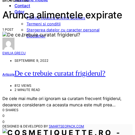
BROWSING TAG
Contact
Gdpr
Arunca alimentele expirate
Politica noastra privind Cookies
Termeni si conditii
1 POST
Stergerea datelor cu caracter personal
Disclaimer
EMILIA GRECU
SEPTEMBRIE 9, 2022
De ce trebuie curatat frigiderul?
Articole
812 VIEWS
2 MINUTE READ
De cele mai multe ori ignoram sa curatam frecvent frigiderul,
deoarece consideram ca aceasta munca este mult prea…
0 SHARES
0
0
DESIGNED & DEVELOPED BY
SMARTSEOPACK.COM