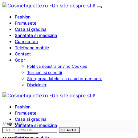
Fashion
Frumusete
Casa si gradina
Sanatate si medicina
Cum sa fac
Telefoane mobile
Contact
Gdpr
Politica noastra privind Cookies
Termeni si conditii
Stergerea datelor cu caracter personal
Disclaimer
Fashion
Frumusete
Casa si gradina
SEARCH FOR:
Sanatate si medicina
SEARCH
Cum sa fac
Telefoane mobile