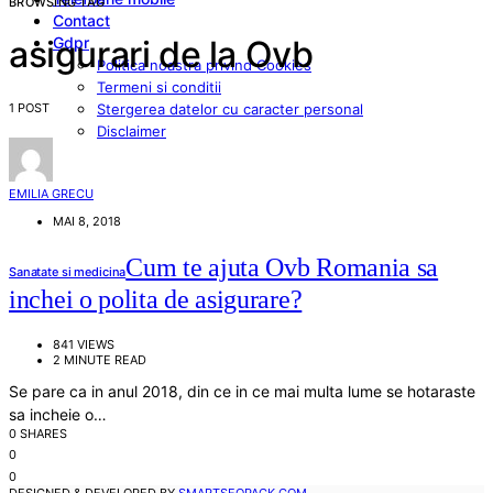
BROWSING TAG
Contact
Gdpr
asigurari de la Ovb
Politica noastra privind Cookies
Termeni si conditii
1 POST
Stergerea datelor cu caracter personal
Disclaimer
EMILIA GRECU
MAI 8, 2018
Cum te ajuta Ovb Romania sa
Sanatate si medicina
inchei o polita de asigurare?
841 VIEWS
2 MINUTE READ
Se pare ca in anul 2018, din ce in ce mai multa lume se hotaraste
sa incheie o…
0 SHARES
0
0
DESIGNED & DEVELOPED BY
SMARTSEOPACK.COM