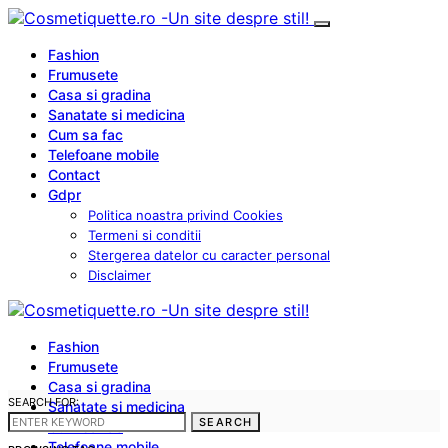
Fashion
Frumusete
Casa si gradina
Sanatate si medicina
Cum sa fac
Telefoane mobile
Contact
Gdpr
Politica noastra privind Cookies
Termeni si conditii
Stergerea datelor cu caracter personal
Disclaimer
Fashion
Frumusete
Casa si gradina
SEARCH FOR:
Sanatate si medicina
SEARCH
Cum sa fac
Telefoane mobile