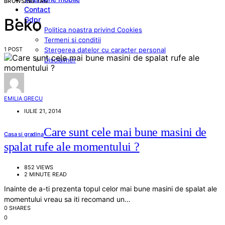
BROWSING TAG
Contact
Gdpr
Beko
Politica noastra privind Cookies
Termeni si conditii
1 POST
Stergerea datelor cu caracter personal
Disclaimer
EMILIA GRECU
IULIE 21, 2014
Care sunt cele mai bune masini de
Casa si gradina
spalat rufe ale momentului ?
852 VIEWS
2 MINUTE READ
Inainte de a-ti prezenta topul celor mai bune masini de spalat ale
momentului vreau sa iti recomand un…
0 SHARES
0