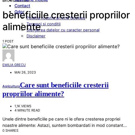
BROWSING TAG
Contact
Gdpr
beneficiile cresterii propriilor
Politica noastra privind Cookies
alimente
Termeni si conditii
Stergerea datelor cu caracter personal
Disclaimer
1 POST
EMILIA GRECU
MAI 26, 2023
Care sunt beneficiile cresterii
Agricultura
propriilor alimente?
1,1K VIEWS
4 MINUTE READ
Unele dintre beneficiile pe care ni le ofera cresterea propriei
noastre alimente: Astazi, suntem bombardati in mod constant…
0 SHARES