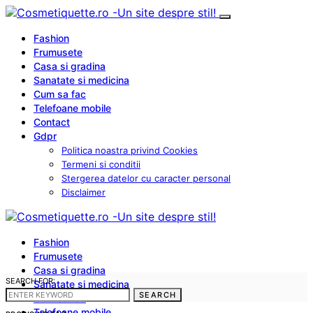
Fashion
Frumusete
Casa si gradina
Sanatate si medicina
Cum sa fac
Telefoane mobile
Contact
Gdpr
Politica noastra privind Cookies
Termeni si conditii
Stergerea datelor cu caracter personal
Disclaimer
Fashion
Frumusete
Casa si gradina
SEARCH FOR:
Sanatate si medicina
SEARCH
Cum sa fac
Telefoane mobile