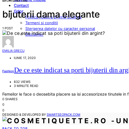
BROWSING TAG
Contact
Gdpr
bijuterii dama elegante
Politica noastra privind Cookies
Termeni si conditii
1 POST
Stergerea datelor cu caracter personal
Disclaimer
EMILIA GRECU
IUNIE 17, 2020
De ce este indicat sa porti bijuterii din arg
Fashion
832 VIEWS
3 MINUTE READ
Femeilor le face o deosebita placere sa isi accesorizeze tinutele in 
0 SHARES
0
0
DESIGNED & DEVELOPED BY
SMARTSEOPACK.COM
BACK TO TOP