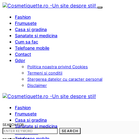
Fashion
Frumusete
Casa si gradina
Sanatate si medicina
Cum sa fac
Telefoane mobile
Contact
Gdpr
Politica noastra privind Cookies
Termeni si conditii
Stergerea datelor cu caracter personal
Disclaimer
Fashion
Frumusete
Casa si gradina
SEARCH FOR:
Sanatate si medicina
SEARCH
Cum sa fac
Telefoane mobile