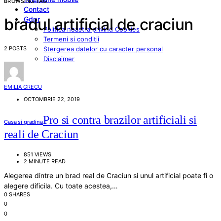
BROWSING TAG
Contact
Gdpr
bradul artificial de craciun
Politica noastra privind Cookies
Termeni si conditii
2 POSTS
Stergerea datelor cu caracter personal
Disclaimer
EMILIA GRECU
OCTOMBRIE 22, 2019
Pro si contra brazilor artificiali si
Casa si gradina
reali de Craciun
851 VIEWS
2 MINUTE READ
Alegerea dintre un brad real de Craciun si unul artificial poate fi o
alegere dificila. Cu toate acestea,…
0 SHARES
0
0