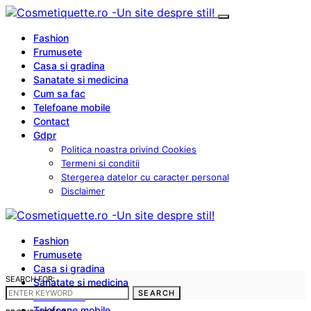
Fashion
Frumusete
Casa si gradina
Sanatate si medicina
Cum sa fac
Telefoane mobile
Contact
Gdpr
Politica noastra privind Cookies
Termeni si conditii
Stergerea datelor cu caracter personal
Disclaimer
Fashion
Frumusete
Casa si gradina
SEARCH FOR:
Sanatate si medicina
SEARCH
Cum sa fac
Telefoane mobile