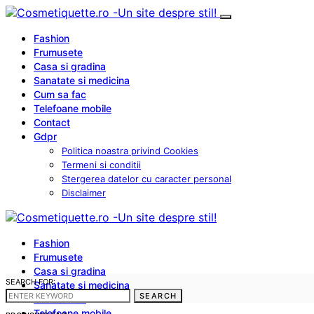
Fashion
Frumusete
Casa si gradina
Sanatate si medicina
Cum sa fac
Telefoane mobile
Contact
Gdpr
Politica noastra privind Cookies
Termeni si conditii
Stergerea datelor cu caracter personal
Disclaimer
Fashion
Frumusete
Casa si gradina
SEARCH FOR:
Sanatate si medicina
SEARCH
Cum sa fac
Telefoane mobile