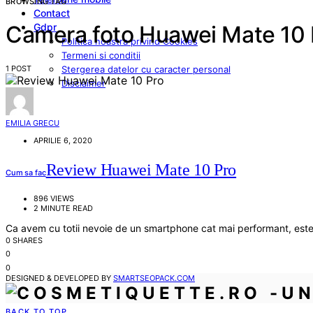
BROWSING TAG
Contact
Gdpr
Camera foto Huawei Mate 10 
Politica noastra privind Cookies
Termeni si conditii
1 POST
Stergerea datelor cu caracter personal
Disclaimer
EMILIA GRECU
APRILIE 6, 2020
Review Huawei Mate 10 Pro
Cum sa fac
896 VIEWS
2 MINUTE READ
Ca avem cu totii nevoie de un smartphone cat mai performant, este u
0 SHARES
0
0
DESIGNED & DEVELOPED BY
SMARTSEOPACK.COM
BACK TO TOP