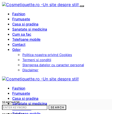
Fashion
Frumusete
Casa si gradina
Sanatate si medicina
Cum sa fac
Telefoane mobile
Contact
Gdpr
Politica noastra privind Cookies
Termeni si conditii
Stergerea datelor cu caracter personal
Disclaimer
Fashion
Frumusete
Casa si gradina
SEARCH FOR:
Sanatate si medicina
SEARCH
Cum sa fac
Telefoane mobile