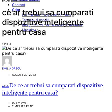
BROWSING TAG
Contact
Gdpr
ce ar trebui sa cumparati
Politica noastra privind Cookies
dispozitive inteligente
Termeni si conditii
Stergerea datelor cu caracter personal
pentru casa
Disclaimer
1 POST
EMILIA GRECU
AUGUST 30, 2022
De ce ar trebui sa cumparati dispozitive
Altele
inteligente pentru casa?
908 VIEWS
2 MINUTE READ