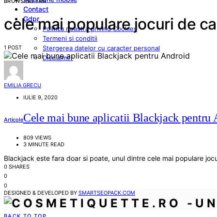
BROWSING TAG
Contact
Gdpr
cele mai populare jocuri de c
Politica noastra privind Cookies
Termeni si conditii
1 POST
Stergerea datelor cu caracter personal
Disclaimer
EMILIA GRECU
IULIE 9, 2020
Cele mai bune aplicatii Blackjack pentru
Articole
809 VIEWS
3 MINUTE READ
Blackjack este fara doar si poate, unul dintre cele mai populare joc
0 SHARES
0
0
DESIGNED & DEVELOPED BY
SMARTSEOPACK.COM
BACK TO TOP