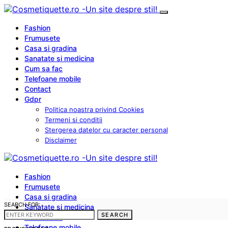
Fashion
Frumusete
Casa si gradina
Sanatate si medicina
Cum sa fac
Telefoane mobile
Contact
Gdpr
Politica noastra privind Cookies
Termeni si conditii
Stergerea datelor cu caracter personal
Disclaimer
Fashion
Frumusete
Casa si gradina
SEARCH FOR:
Sanatate si medicina
SEARCH
Cum sa fac
Telefoane mobile