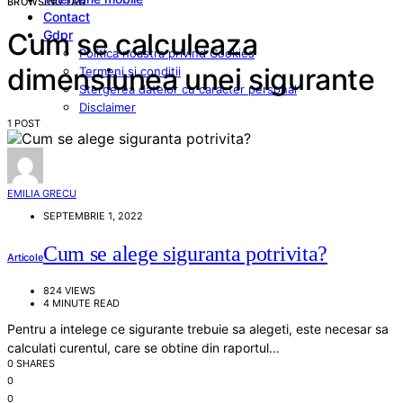
BROWSING TAG
Contact
Gdpr
Cum se calculeaza
Politica noastra privind Cookies
dimensiunea unei sigurante
Termeni si conditii
Stergerea datelor cu caracter personal
Disclaimer
1 POST
EMILIA GRECU
SEPTEMBRIE 1, 2022
Cum se alege siguranta potrivita?
Articole
824 VIEWS
4 MINUTE READ
Pentru a intelege ce sigurante trebuie sa alegeti, este necesar sa
calculati curentul, care se obtine din raportul…
0 SHARES
0
0