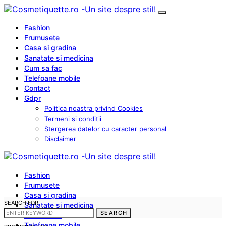
Fashion
Frumusete
Casa si gradina
Sanatate si medicina
Cum sa fac
Telefoane mobile
Contact
Gdpr
Politica noastra privind Cookies
Termeni si conditii
Stergerea datelor cu caracter personal
Disclaimer
Fashion
Frumusete
Casa si gradina
SEARCH FOR:
Sanatate si medicina
SEARCH
Cum sa fac
Telefoane mobile