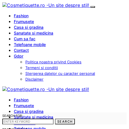
Fashion
Frumusete
Casa si gradina
Sanatate si medicina
Cum sa fac
Telefoane mobile
Contact
Gdpr
Politica noastra privind Cookies
Termeni si conditii
Stergerea datelor cu caracter personal
Disclaimer
Fashion
Frumusete
Casa si gradina
SEARCH FOR:
Sanatate si medicina
SEARCH
Cum sa fac
Telefoane mobile