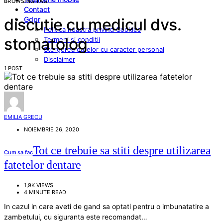
BROWSING TAG
Contact
Gdpr
discutie cu medicul dvs.
Politica noastra privind Cookies
stomatolog
Termeni si conditii
Stergerea datelor cu caracter personal
Disclaimer
1 POST
EMILIA GRECU
NOIEMBRIE 26, 2020
Tot ce trebuie sa stiti despre utilizarea
Cum sa fac
fatetelor dentare
1,9K VIEWS
4 MINUTE READ
In cazul in care aveti de gand sa optati pentru o imbunatatire a
zambetului, cu siguranta este recomandat…