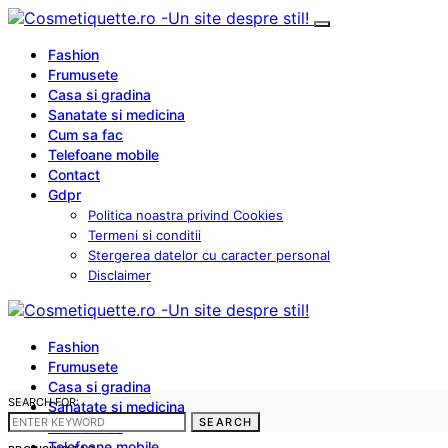
Fashion
Frumusete
Casa si gradina
Sanatate si medicina
Cum sa fac
Telefoane mobile
Contact
Gdpr
Politica noastra privind Cookies
Termeni si conditii
Stergerea datelor cu caracter personal
Disclaimer
Fashion
Frumusete
Casa si gradina
SEARCH FOR:
Sanatate si medicina
SEARCH
Cum sa fac
Telefoane mobile