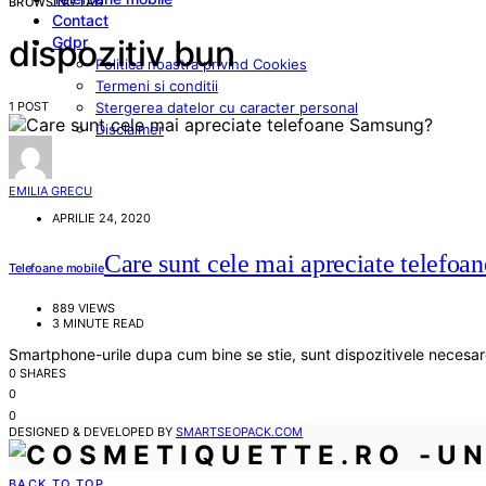
BROWSING TAG
Contact
Gdpr
dispozitiv bun
Politica noastra privind Cookies
Termeni si conditii
1 POST
Stergerea datelor cu caracter personal
Disclaimer
EMILIA GRECU
APRILIE 24, 2020
Care sunt cele mai apreciate telefo
Telefoane mobile
889 VIEWS
3 MINUTE READ
Smartphone-urile dupa cum bine se stie, sunt dispozitivele necesare
0 SHARES
0
0
DESIGNED & DEVELOPED BY
SMARTSEOPACK.COM
BACK TO TOP