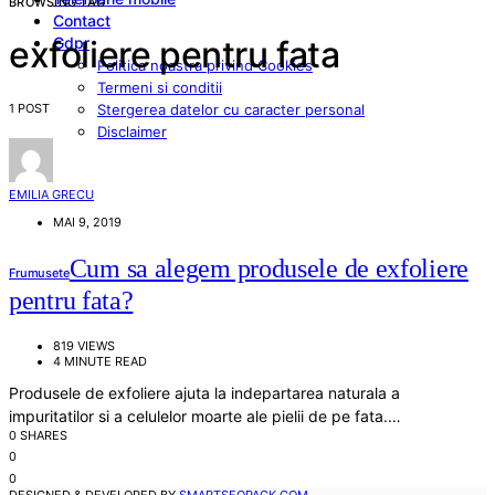
BROWSING TAG
Contact
Gdpr
exfoliere pentru fata
Politica noastra privind Cookies
Termeni si conditii
1 POST
Stergerea datelor cu caracter personal
Disclaimer
EMILIA GRECU
MAI 9, 2019
Cum sa alegem produsele de exfoliere
Frumusete
pentru fata?
819 VIEWS
4 MINUTE READ
Produsele de exfoliere ajuta la indepartarea naturala a
impuritatilor si a celulelor moarte ale pielii de pe fata.…
0 SHARES
0
0
DESIGNED & DEVELOPED BY
SMARTSEOPACK.COM