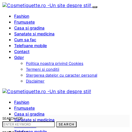
Fashion
Frumusete
Casa si gradina
Sanatate si medicina
Cum sa fac
Telefoane mobile
Contact
Gdpr
Politica noastra privind Cookies
Termeni si conditii
Stergerea datelor cu caracter personal
Disclaimer
Fashion
Frumusete
Casa si gradina
SEARCH FOR:
Sanatate si medicina
SEARCH
Cum sa fac
Telefoane mobile