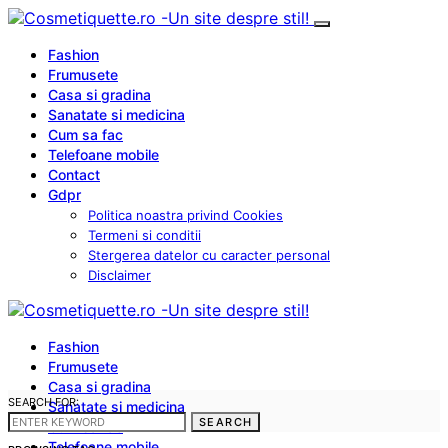
Fashion
Frumusete
Casa si gradina
Sanatate si medicina
Cum sa fac
Telefoane mobile
Contact
Gdpr
Politica noastra privind Cookies
Termeni si conditii
Stergerea datelor cu caracter personal
Disclaimer
Fashion
Frumusete
Casa si gradina
SEARCH FOR:
Sanatate si medicina
SEARCH
Cum sa fac
Telefoane mobile