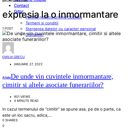
BROWSING TAG
Contact
Gdpr
expresia la o inmormantare
Politica noastra privind Cookies
Termeni si conditii
1 POST
Stergerea datelor cu caracter personal
Disclaimer
EMILIA GRECU
IANUARIE 27, 2022
De unde vin cuvintele inmormantare,
Altele
cimitir si altele asociate funerariilor?
901 VIEWS
4 MINUTE READ
In cazul termenului de “cimitir” se spune asa, pe de o parte, ca
este un loc sacru, adica,…
0 SHARES
0