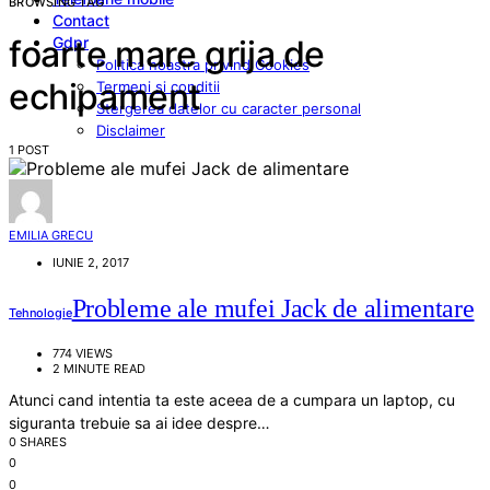
BROWSING TAG
Contact
Gdpr
foarte mare grija de
Politica noastra privind Cookies
echipament
Termeni si conditii
Stergerea datelor cu caracter personal
Disclaimer
1 POST
EMILIA GRECU
IUNIE 2, 2017
Probleme ale mufei Jack de alimentare
Tehnologie
774 VIEWS
2 MINUTE READ
Atunci cand intentia ta este aceea de a cumpara un laptop, cu
siguranta trebuie sa ai idee despre…
0 SHARES
0
0