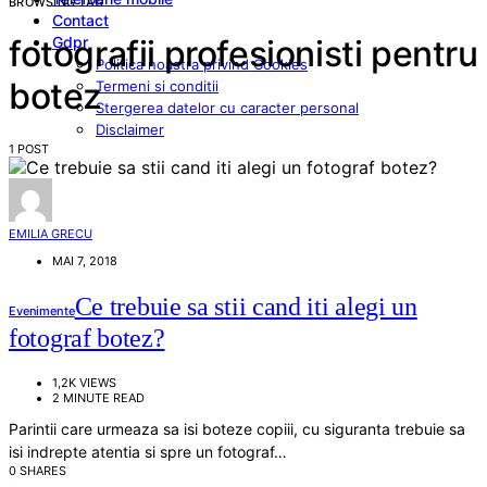
BROWSING TAG
Contact
Gdpr
fotografii profesionisti pentru
Politica noastra privind Cookies
botez
Termeni si conditii
Stergerea datelor cu caracter personal
Disclaimer
1 POST
EMILIA GRECU
MAI 7, 2018
Ce trebuie sa stii cand iti alegi un
Evenimente
fotograf botez?
1,2K VIEWS
2 MINUTE READ
Parintii care urmeaza sa isi boteze copiii, cu siguranta trebuie sa
isi indrepte atentia si spre un fotograf…
0 SHARES