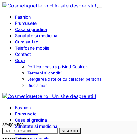
Fashion
Frumusete
Casa si gradina
Sanatate si medicina
Cum sa fac
Telefoane mobile
Contact
Gdpr
Politica noastra privind Cookies
Termeni si conditii
Stergerea datelor cu caracter personal
Disclaimer
Fashion
Frumusete
Casa si gradina
SEARCH FOR:
Sanatate si medicina
SEARCH
Cum sa fac
Telefoane mobile