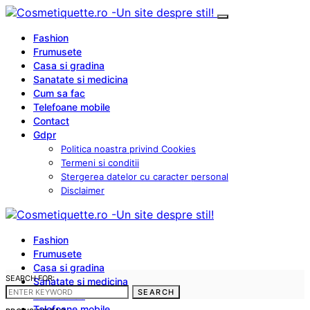
Fashion
Frumusete
Casa si gradina
Sanatate si medicina
Cum sa fac
Telefoane mobile
Contact
Gdpr
Politica noastra privind Cookies
Termeni si conditii
Stergerea datelor cu caracter personal
Disclaimer
Fashion
Frumusete
Casa si gradina
SEARCH FOR:
Sanatate si medicina
SEARCH
Cum sa fac
Telefoane mobile