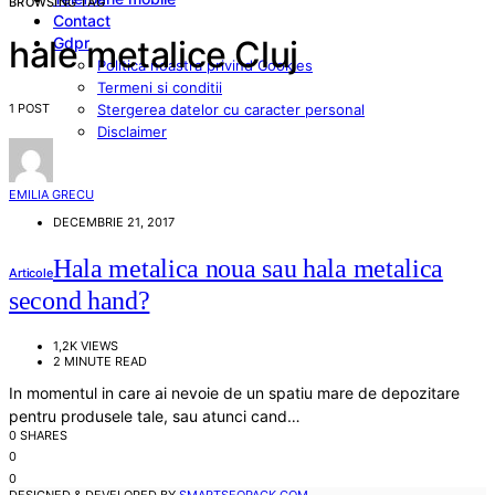
BROWSING TAG
Contact
Gdpr
hale metalice Cluj
Politica noastra privind Cookies
Termeni si conditii
1 POST
Stergerea datelor cu caracter personal
Disclaimer
EMILIA GRECU
DECEMBRIE 21, 2017
Hala metalica noua sau hala metalica
Articole
second hand?
1,2K VIEWS
2 MINUTE READ
In momentul in care ai nevoie de un spatiu mare de depozitare
pentru produsele tale, sau atunci cand…
0 SHARES
0
0
DESIGNED & DEVELOPED BY
SMARTSEOPACK.COM