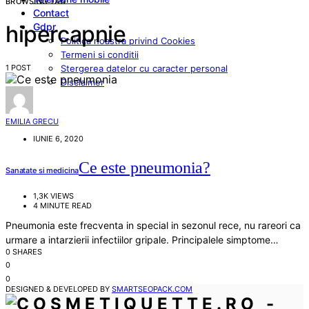
BROWSING TAG
Contact
Gdpr
hipercapnie
Politica noastra privind Cookies
Termeni si conditii
1 POST
Stergerea datelor cu caracter personal
Disclaimer
EMILIA GRECU
IUNIE 6, 2020
Ce este pneumonia?
Sanatate si medicina
1,3K VIEWS
4 MINUTE READ
Pneumonia este frecventa in special in sezonul rece, nu rareori ca
urmare a intarzierii infectiilor gripale. Principalele simptome…
0 SHARES
0
0
DESIGNED & DEVELOPED BY
SMARTSEOPACK.COM