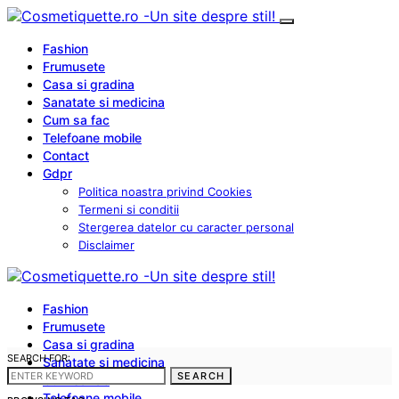
Fashion
Frumusete
Casa si gradina
Sanatate si medicina
Cum sa fac
Telefoane mobile
Contact
Gdpr
Politica noastra privind Cookies
Termeni si conditii
Stergerea datelor cu caracter personal
Disclaimer
Fashion
Frumusete
Casa si gradina
SEARCH FOR:
Sanatate si medicina
SEARCH
Cum sa fac
Telefoane mobile