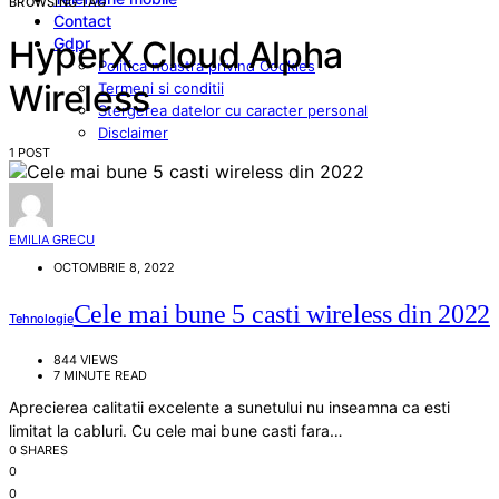
BROWSING TAG
Contact
Gdpr
HyperX Cloud Alpha
Politica noastra privind Cookies
Wireless
Termeni si conditii
Stergerea datelor cu caracter personal
Disclaimer
1 POST
EMILIA GRECU
OCTOMBRIE 8, 2022
Cele mai bune 5 casti wireless din 2022
Tehnologie
844 VIEWS
7 MINUTE READ
Aprecierea calitatii excelente a sunetului nu inseamna ca esti
limitat la cabluri. Cu cele mai bune casti fara…
0 SHARES
0
0