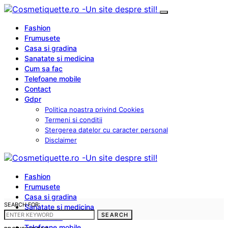
Fashion
Frumusete
Casa si gradina
Sanatate si medicina
Cum sa fac
Telefoane mobile
Contact
Gdpr
Politica noastra privind Cookies
Termeni si conditii
Stergerea datelor cu caracter personal
Disclaimer
Fashion
Frumusete
Casa si gradina
SEARCH FOR:
Sanatate si medicina
SEARCH
Cum sa fac
Telefoane mobile