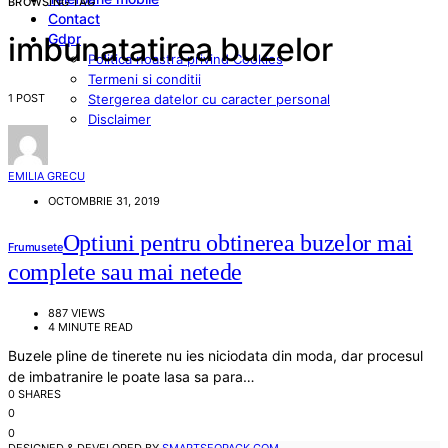
BROWSING TAG
Contact
Gdpr
imbunatatirea buzelor
Politica noastra privind Cookies
Termeni si conditii
1 POST
Stergerea datelor cu caracter personal
Disclaimer
EMILIA GRECU
OCTOMBRIE 31, 2019
Optiuni pentru obtinerea buzelor mai
Frumusete
complete sau mai netede
887 VIEWS
4 MINUTE READ
Buzele pline de tinerete nu ies niciodata din moda, dar procesul
de imbatranire le poate lasa sa para…
0 SHARES
0
0
DESIGNED & DEVELOPED BY
SMARTSEOPACK.COM