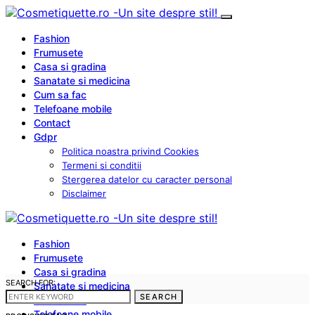
Fashion
Frumusete
Casa si gradina
Sanatate si medicina
Cum sa fac
Telefoane mobile
Contact
Gdpr
Politica noastra privind Cookies
Termeni si conditii
Stergerea datelor cu caracter personal
Disclaimer
Fashion
Frumusete
Casa si gradina
SEARCH FOR:
Sanatate si medicina
SEARCH
Cum sa fac
Telefoane mobile