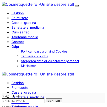
Fashion
Frumusete
Casa si gradina
Sanatate si medicina
Cum sa fac
Telefoane mobile
Contact
Gdpr
Politica noastra privind Cookies
Termeni si conditii
Stergerea datelor cu caracter personal
Disclaimer
Fashion
Frumusete
Casa si gradina
SEARCH FOR:
Sanatate si medicina
SEARCH
Cum sa fac
Telefoane mobile