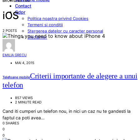
BROWSING TAG
Contact
Gdpr
iOS
Politica noastra privind Cookies
Termeni si conditii
2 POSTS
Stergerea datelor cu caracter personal
Disclaimer
EMILIA GRECU
MAI 4, 2015
Criterii importante de alegere a unui
Telefoane mobile
telefon
857 VIEWS
2 MINUTE READ
Cand iti cumperi un telefon nou, in nici un caz nu te gandesti la
faptul ca poti avea…
0 SHARES
0
0