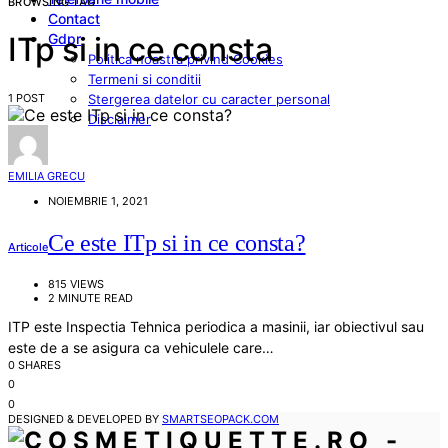
BROWSING TAG
Contact
Gdpr
ITp si in ce consta
Politica noastra privind Cookies
Termeni si conditii
1 POST
Stergerea datelor cu caracter personal
Disclaimer
EMILIA GRECU
NOIEMBRIE 1, 2021
Ce este ITp si in ce consta?
Articole
815 VIEWS
2 MINUTE READ
ITP este Inspectia Tehnica periodica a masinii, iar obiectivul sau
este de a se asigura ca vehiculele care…
0 SHARES
0
0
DESIGNED & DEVELOPED BY
SMARTSEOPACK.COM