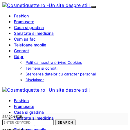
Fashion
Frumusete
Casa si gradina
Sanatate si medicina
Cum sa fac
Telefoane mobile
Contact
Gdpr
Politica noastra privind Cookies
Termeni si conditii
Stergerea datelor cu caracter personal
Disclaimer
Fashion
Frumusete
Casa si gradina
SEARCH FOR:
Sanatate si medicina
SEARCH
Cum sa fac
Telefoane mobile