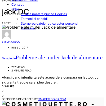
BROWSING TAG
Contact
Gdpr
jack DC
Politica noastra privind Cookies
Termeni si conditii
1 POST
Stergerea datelor cu caracter personal
Disclaimer
EMILIA GRECU
IUNIE 2, 2017
Probleme ale mufei Jack de alimentare
Tehnologie
787 VIEWS
2 MINUTE READ
Atunci cand intentia ta este aceea de a cumpara un laptop, cu
siguranta trebuie sa ai idee despre…
0 SHARES
0
0
DESIGNED & DEVELOPED BY
SMARTSEOPACK.COM