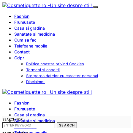
Fashion
Frumusete
Casa si gradina
Sanatate si medicina
Cum sa fac
Telefoane mobile
Contact
Gdpr
Politica noastra privind Cookies
Termeni si conditii
Stergerea datelor cu caracter personal
Disclaimer
Fashion
Frumusete
Casa si gradina
SEARCH FOR:
Sanatate si medicina
SEARCH
Cum sa fac
Telefoane mobile