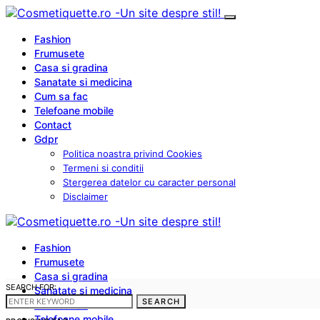
Fashion
Frumusete
Casa si gradina
Sanatate si medicina
Cum sa fac
Telefoane mobile
Contact
Gdpr
Politica noastra privind Cookies
Termeni si conditii
Stergerea datelor cu caracter personal
Disclaimer
Fashion
Frumusete
Casa si gradina
SEARCH FOR:
Sanatate si medicina
SEARCH
Cum sa fac
Telefoane mobile