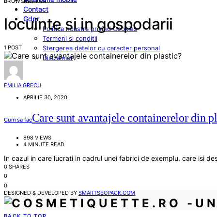
BROWSING TAG
Contact
Gdpr
locuinte si in gospodarii
Politica noastra privind Cookies
Termeni si conditii
1 POST
Stergerea datelor cu caracter personal
Disclaimer
EMILIA GRECU
APRILIE 30, 2020
Care sunt avantajele containerelor din pl
Cum sa fac
898 VIEWS
4 MINUTE READ
In cazul in care lucrati in cadrul unei fabrici de exemplu, care isi
0 SHARES
0
0
DESIGNED & DEVELOPED BY
SMARTSEOPACK.COM
BACK TO TOP