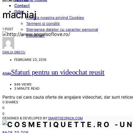
BROWSING TAG
Contact
Gdpr
machiaj
Politica noastra privind Cookies
Termeni si conditii
1 POST
Stergerea datelor cu caracter personal
Disclaimer
EMILIA GRECU
FEBRUARIE 23, 2016
Sfaturi pentru un videochat reusit
Altele
846 VIEWS
3 MINUTE READ
Pentru cei care cauta oferte de angajare videochat, dar sunt retice
0 SHARES
0
0
DESIGNED & DEVELOPED BY
SMARTSEOPACK.COM
BACK TO TOP