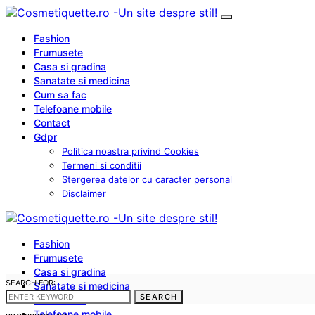
Fashion
Frumusete
Casa si gradina
Sanatate si medicina
Cum sa fac
Telefoane mobile
Contact
Gdpr
Politica noastra privind Cookies
Termeni si conditii
Stergerea datelor cu caracter personal
Disclaimer
Fashion
Frumusete
Casa si gradina
SEARCH FOR:
Sanatate si medicina
SEARCH
Cum sa fac
Telefoane mobile