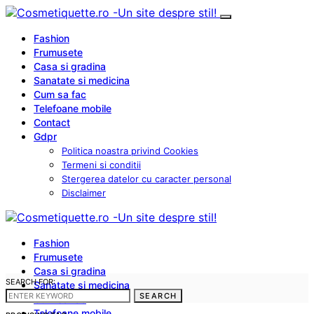
Fashion
Frumusete
Casa si gradina
Sanatate si medicina
Cum sa fac
Telefoane mobile
Contact
Gdpr
Politica noastra privind Cookies
Termeni si conditii
Stergerea datelor cu caracter personal
Disclaimer
Fashion
Frumusete
Casa si gradina
SEARCH FOR:
Sanatate si medicina
SEARCH
Cum sa fac
Telefoane mobile