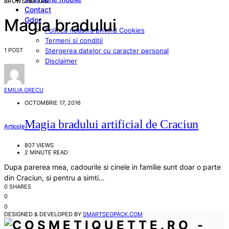
BROWSING TAG
Contact
Gdpr
Magia bradului
Politica noastra privind Cookies
Termeni si conditii
1 POST
Stergerea datelor cu caracter personal
Disclaimer
EMILIA GRECU
OCTOMBRIE 17, 2016
Magia bradului artificial de Craciun
Articole
807 VIEWS
2 MINUTE READ
Dupa parerea mea, cadourile si cinele in familie sunt doar o parte
din Craciun, si pentru a simti…
0 SHARES
0
0
DESIGNED & DEVELOPED BY
SMARTSEOPACK.COM