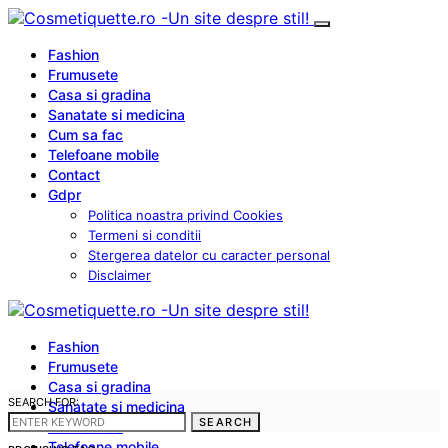
Fashion
Frumusete
Casa si gradina
Sanatate si medicina
Cum sa fac
Telefoane mobile
Contact
Gdpr
Politica noastra privind Cookies
Termeni si conditii
Stergerea datelor cu caracter personal
Disclaimer
Fashion
Frumusete
Casa si gradina
SEARCH FOR:
Sanatate si medicina
SEARCH
Cum sa fac
Telefoane mobile