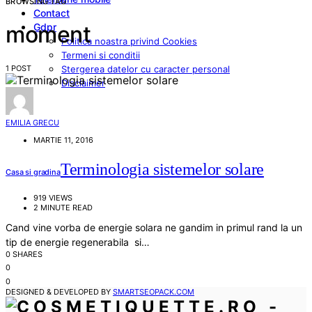
BROWSING TAG
Contact
Gdpr
moment
Politica noastra privind Cookies
Termeni si conditii
1 POST
Stergerea datelor cu caracter personal
Disclaimer
EMILIA GRECU
MARTIE 11, 2016
Terminologia sistemelor solare
Casa si gradina
919 VIEWS
2 MINUTE READ
Cand vine vorba de energie solara ne gandim in primul rand la un
tip de energie regenerabila si…
0 SHARES
0
0
DESIGNED & DEVELOPED BY
SMARTSEOPACK.COM