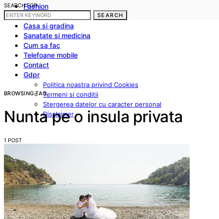
SEARCH FOR:
Fashion
Frumusete
SEARCH
Casa si gradina
Sanatate si medicina
Cum sa fac
Telefoane mobile
Contact
Gdpr
Politica noastra privind Cookies
BROWSING TAG
Termeni si conditii
Stergerea datelor cu caracter personal
Nunta pe o insula privata
Disclaimer
1 POST