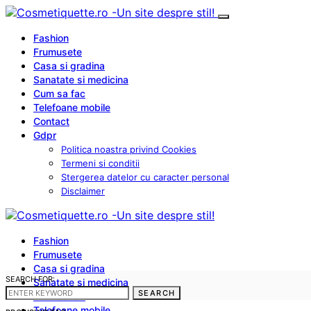
Fashion
Frumusete
Casa si gradina
Sanatate si medicina
Cum sa fac
Telefoane mobile
Contact
Gdpr
Politica noastra privind Cookies
Termeni si conditii
Stergerea datelor cu caracter personal
Disclaimer
Fashion
Frumusete
Casa si gradina
SEARCH FOR:
Sanatate si medicina
SEARCH
Cum sa fac
Telefoane mobile