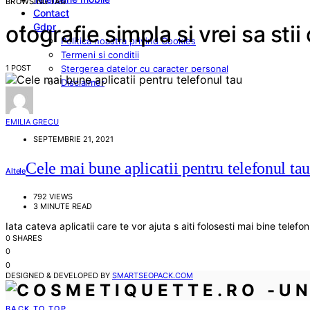
BROWSING TAG
Contact
Gdpr
otografie simpla si vrei sa sti
Politica noastra privind Cookies
Termeni si conditii
1 POST
Stergerea datelor cu caracter personal
Disclaimer
EMILIA GRECU
SEPTEMBRIE 21, 2021
Cele mai bune aplicatii pentru telefonul tau
Altele
792 VIEWS
3 MINUTE READ
Iata cateva aplicatii care te vor ajuta s aiti folosesti mai bine telef
0 SHARES
0
0
DESIGNED & DEVELOPED BY
SMARTSEOPACK.COM
BACK TO TOP