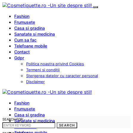
Fashion
Frumusete
Casa si gradina
Sanatate si medicina
Cum sa fac
Telefoane mobile
Contact
Gdpr
Politica noastra privind Cookies
Termeni si conditii
Stergerea datelor cu caracter personal
Disclaimer
Fashion
Frumusete
Casa si gradina
SEARCH FOR:
Sanatate si medicina
SEARCH
Cum sa fac
Telefoane mobile