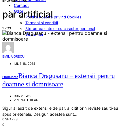
BROWSING TAG
Contact
Gdpr
par artificial
Politica noastra privind Cookies
Termeni si conditii
1 POST
Stergerea datelor cu caracter personal
Disclaimer
EMILIA GRECU
IULIE 18, 2014
Bianca Dragusanu – extensii pentru
Frumusete
doamne si domnisoare
906 VIEWS
2 MINUTE READ
Sigur ai auzit de extensiile de par, ai citit prin reviste sau ti-au
spus prietenele. Desigur, acestea sunt…
0 SHARES
0