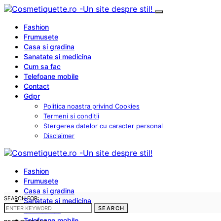
Fashion
Frumusete
Casa si gradina
Sanatate si medicina
Cum sa fac
Telefoane mobile
Contact
Gdpr
Politica noastra privind Cookies
Termeni si conditii
Stergerea datelor cu caracter personal
Disclaimer
Fashion
Frumusete
Casa si gradina
SEARCH FOR:
Sanatate si medicina
SEARCH
Cum sa fac
Telefoane mobile