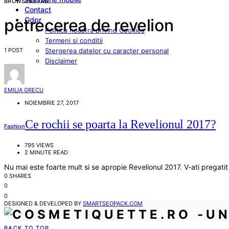
BROWSING TAG
Contact
Gdpr
petrecerea de revelion
Politica noastra privind Cookies
Termeni si conditii
1 POST
Stergerea datelor cu caracter personal
Disclaimer
EMILIA GRECU
NOIEMBRIE 27, 2017
Ce rochii se poarta la Revelionul 2017?
Fashion
795 VIEWS
2 MINUTE READ
Nu mai este foarte mult si se apropie Revelionul 2017. V-ati pregatit 
0 SHARES
0
0
DESIGNED & DEVELOPED BY
SMARTSEOPACK.COM
BACK TO TOP