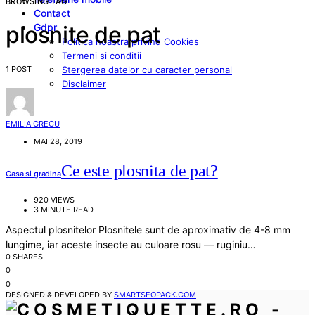
BROWSING TAG
Contact
Gdpr
plosnite de pat
Politica noastra privind Cookies
Termeni si conditii
1 POST
Stergerea datelor cu caracter personal
Disclaimer
EMILIA GRECU
MAI 28, 2019
Ce este plosnita de pat?
Casa si gradina
920 VIEWS
3 MINUTE READ
Aspectul plosnitelor Plosnitele sunt de aproximativ de 4-8 mm
lungime, iar aceste insecte au culoare rosu — ruginiu…
0 SHARES
0
0
DESIGNED & DEVELOPED BY
SMARTSEOPACK.COM