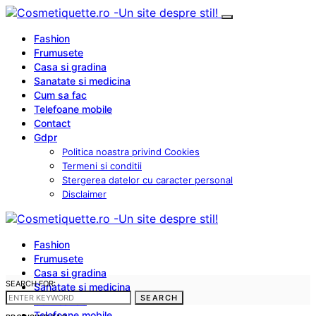
Fashion
Frumusete
Casa si gradina
Sanatate si medicina
Cum sa fac
Telefoane mobile
Contact
Gdpr
Politica noastra privind Cookies
Termeni si conditii
Stergerea datelor cu caracter personal
Disclaimer
Fashion
Frumusete
Casa si gradina
SEARCH FOR:
Sanatate si medicina
SEARCH
Cum sa fac
Telefoane mobile