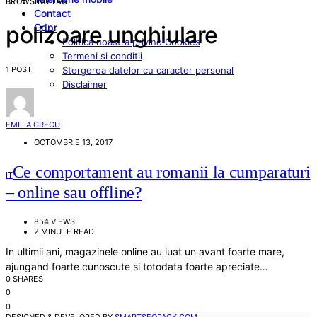
BROWSING TAG
Contact
Gdpr
polizoare unghiulare
Politica noastra privind Cookies
Termeni si conditii
1 POST
Stergerea datelor cu caracter personal
Disclaimer
EMILIA GRECU
OCTOMBRIE 13, 2017
Ce comportament au romanii la cumparaturi
IT
– online sau offline?
854 VIEWS
2 MINUTE READ
In ultimii ani, magazinele online au luat un avant foarte mare,
ajungand foarte cunoscute si totodata foarte apreciate…
0 SHARES
0
0
DESIGNED & DEVELOPED BY
SMARTSEOPACK.COM