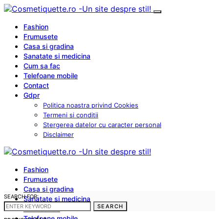
Fashion
Frumusete
Casa si gradina
Sanatate si medicina
Cum sa fac
Telefoane mobile
Contact
Gdpr
Politica noastra privind Cookies
Termeni si conditii
Stergerea datelor cu caracter personal
Disclaimer
Fashion
Frumusete
Casa si gradina
SEARCH FOR:
Sanatate si medicina
SEARCH
Cum sa fac
Telefoane mobile