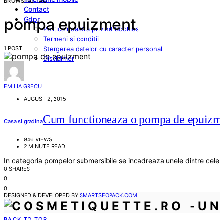
BROWSING TAG
Contact
Gdpr
pompa epuizment
Politica noastra privind Cookies
Termeni si conditii
1 POST
Stergerea datelor cu caracter personal
Disclaimer
EMILIA GRECU
AUGUST 2, 2015
Cum functioneaza o pompa de epuiz
Casa si gradina
946 VIEWS
2 MINUTE READ
In categoria pompelor submersibile se incadreaza unele dintre cele
0 SHARES
0
0
DESIGNED & DEVELOPED BY
SMARTSEOPACK.COM
BACK TO TOP