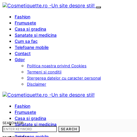
Fashion
Frumusete
Casa si gradina
Sanatate si medicina
Cum sa fac
Telefoane mobile
Contact
Gdpr
Politica noastra privind Cookies
Termeni si conditii
Stergerea datelor cu caracter personal
Disclaimer
Fashion
Frumusete
Casa si gradina
SEARCH FOR:
Sanatate si medicina
SEARCH
Cum sa fac
Telefoane mobile