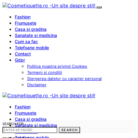
Fashion
Frumusete
Casa si gradina
Sanatate si medicina
Cum sa fac
Telefoane mobile
Contact
Gdpr
Politica noastra privind Cookies
Termeni si conditii
Stergerea datelor cu caracter personal
Disclaimer
Fashion
Frumusete
Casa si gradina
SEARCH FOR:
Sanatate si medicina
SEARCH
Cum sa fac
Telefoane mobile