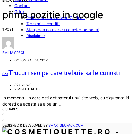
BROWSING TAG
Contact
Gdpr
prima pozitie in google
Politica noastra privind Cookies
Termeni si conditii
1 POST
Stergerea datelor cu caracter personal
Disclaimer
EMILIA GRECU
OCTOMBRIE 31, 2017
Trucuri seo pe care trebuie sa le cunosti
Seo
827 VIEWS
2 MINUTE READ
In momentul in care esti detinatorul unui site web, cu siguranta iti
doresti ca acesta sa aiba un…
0 SHARES
0
0
DESIGNED & DEVELOPED BY
SMARTSEOPACK.COM