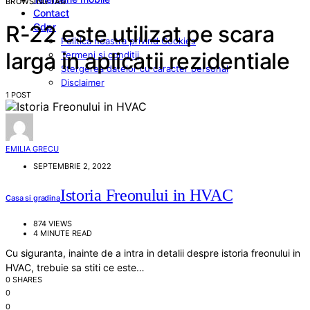
BROWSING TAG
Contact
Gdpr
R-22 este utilizat pe scara
Politica noastra privind Cookies
larga in aplicatii rezidentiale
Termeni si conditii
Stergerea datelor cu caracter personal
Disclaimer
1 POST
EMILIA GRECU
SEPTEMBRIE 2, 2022
Istoria Freonului in HVAC
Casa si gradina
874 VIEWS
4 MINUTE READ
Cu siguranta, inainte de a intra in detalii despre istoria freonului in
HVAC, trebuie sa stiti ce este…
0 SHARES
0
0