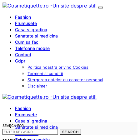
Fashion
Frumusete
Casa si gradina
Sanatate si medicina
Cum sa fac
Telefoane mobile
Contact
Gdpr
Politica noastra privind Cookies
Termeni si conditii
Stergerea datelor cu caracter personal
Disclaimer
Fashion
Frumusete
Casa si gradina
SEARCH FOR:
Sanatate si medicina
SEARCH
Cum sa fac
Telefoane mobile